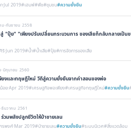
ลา
·
Jul 2019
#เฮมพ์
#พืช
#ชุมชน
#ความยั่งยืน
าคม-กันยายน 2558
 สู่ "ปุ๋ย" "เพียงปรับเปลี่ยนกระบวนการ ของเสียก็กลับกลายเป็นข
ิริ
·
Jun 2019
#น้ำ
#น้ำเสีย
#ปุ๋ย
#การจัดการของเสีย
ยน-มิถุนายน 2560
ียงและทฤษฎีใหม่ วิถีสู่ความยั่งยืนจากคำสอนของพ่อ
กน้อย
·
Apr 2019
#เศรษฐกิจพอเพียง
#เศรษฐกิจทฤษฏีใหม่
#ความยั่งยืน
คม-ธันวาคม 2561
ค ร่วมพลังปลูกชีวิตให้ป่าชายเลน
มกรพงศ์
·
Mar 2019
#ป่าชายเลน
#ความยั่งยืน
#ระบบนิเวศ
#สิ่งแวดล้อม