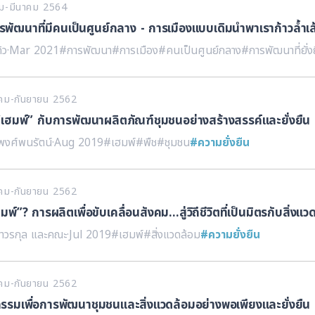
คม-มีนาคม 2564
ัฒนาที่มีคนเป็นศูนย์กลาง - การเมืองแบบเดิมนำพาเราก้าวล้ำเ
้ว
·
Mar 2021
#การพัฒนา
#การเมือง
#คนเป็นศูนย์กลาง
#การพัฒนาที่ยั่ง
าคม-กันยายน 2562
 “เฮมพ์” กับการพัฒนาผลิตภัณฑ์ชุมชนอย่างสร้างสรรค์และยั่งยืน
พงศ์พนรัตน์
·
Aug 2019
#เฮมพ์
#พืช
#ชุมชน
#ความยั่งยืน
าคม-กันยายน 2562
มพ์”? การผลิตเพื่อขับเคลื่อนสังคม…สู่วิถีชีวิตที่เป็นมิตรกับสิ่งแว
ริถาวรกุล และคณะ
·
Jul 2019
#เฮมพ์
#สิ่งแวดล้อม
#ความยั่งยืน
าคม-กันยายน 2562
กรรมเพื่อการพัฒนาชุมชนและสิ่งแวดล้อมอย่างพอเพียงและยั่งยืน