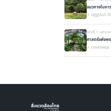
แนวทางในการพ
ณัฏฐ์นันท์ 
ฉบับที่ 1 มกรา
ศาสตร์แห่งพระ
นางสายหยุด 