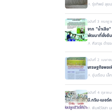
รุ่งทิพย์ ลุยเ
ฉบับที่ 3 กรกฏ
จาก "น้ำเสีย"
พัฒนาที่ยั่งยืน
ศีลาวุธ ดำรงศ
ฉบับที่ 2 เมษา
เศรษฐกิจพอเพ
อุ่นเรือน เล็
ฉบับที่ 4 ตุลา
บี.กริม-เมอร์
พิมพ์วัสสา 