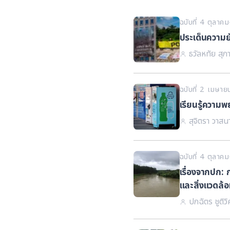
ฉบับที่ 4 ตุลา
ประเด็นความย
ธวัลหทัย สุภ
ฉบับที่ 2 เมษา
เรียนรู้ความ
สุจิตรา วาสน
ฉบับที่ 4 ตุลา
เรื่องจากปก: 
และสิ่งแวดล้
ปกฉัตร ชูติวิศ