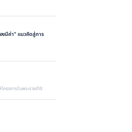
องมีค่า" แนวคิดสู่การ
#โครงการในพระราชดำริ