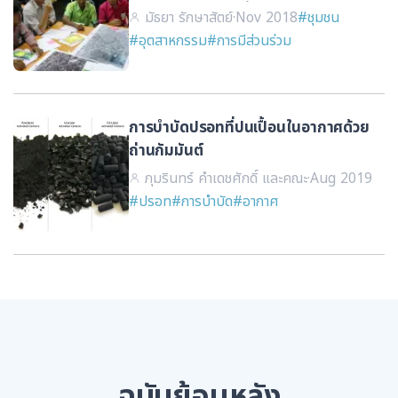
อนุรักษ์และพัฒนาพื้นที่ตัวอย่าง โดยการมี
มัธยา รักษาสัตย์
·
Nov 2018
#ชุมชน
ส่วนร่วมของประชาชน
#อุตสาหกรรม
#การมีส่วนร่วม
การบำบัดปรอทที่ปนเปื้อนในอากาศด้วย
ถ่านกัมมันต์
ภุมรินทร์ คำเดชศักดิ์ และคณะ
·
Aug 2019
#ปรอท
#การบำบัด
#อากาศ
ฉบับย้อนหลัง