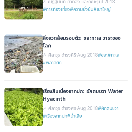
ณัฏฐ์นันท์ คำทอง และคณะ
·
Jul 2018
#การท่องเที่ยว
#ความยั่งยืน
#เขาใหญ่
สิ่งแวดล้อมรอบตัว: ขยะทะเล วาระของ
โลก
ศีลาวุธ ดำรงศิริ
·
Aug 2018
#ขยะ
#ทะเล
#พลาสติก
เรื่องสืบเนื่องจากปก: ผักตบชวา Water
Hyacinth
ศีลาวุธ ดำรงศิริ
·
Aug 2018
#ผักตบชวา
#เรื่องจากปก
#น้ำเสีย