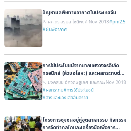
ปัญหามลพิษทางอากาศในประเทศจีน
ผศ.ดร.อรุบล โชติพงศ์
·
Nov 2018
#pm2.5
#ฝุ่น
#อากาศ
การใช้ประโยชน์จากซากแผงวงจรอิเล็ค
ทรอนิกส์ (ส่วนอโลหะ) และผลกระทบต่อ
สิ่งแวดล้อม
มงคลชัย อัศวดิษฐเลิศ และคณะ
·
Nov 2018
#ผลกระทบ
#การใช้ประโยชน์
#สารและของเสียอันตราย
โครงการชุมชนอยู่คู่อุตสาหกรรม กิจกรรม
การจัดทำกลไกและเครื่องมือเพื่อการ