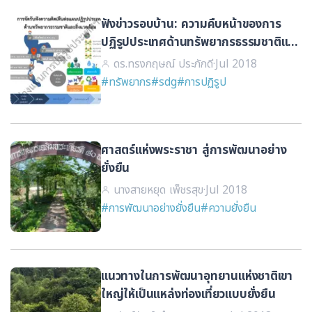
ฟังข่าวรอบบ้าน: ความคืบหน้าของการ
ปฏิรูปประเทศด้านทรัพยากรธรรมชาติและ
สิ่งแวดล้อม
ดร.ทรงกฤษณ์ ประภักดี
·
Jul 2018
#ทรัพยากร
#sdg
#การปฏิรูป
ศาสตร์แห่งพระราชา สู่การพัฒนาอย่าง
ยั่งยืน
นางสายหยุด เพ็ชรสุข
·
Jul 2018
#การพัฒนาอย่างยั่งยืน
#ความยั่งยืน
แนวทางในการพัฒนาอุทยานแห่งชาติเขา
ใหญ่ให้เป็นแหล่งท่องเที่ยวแบบยั่งยืน