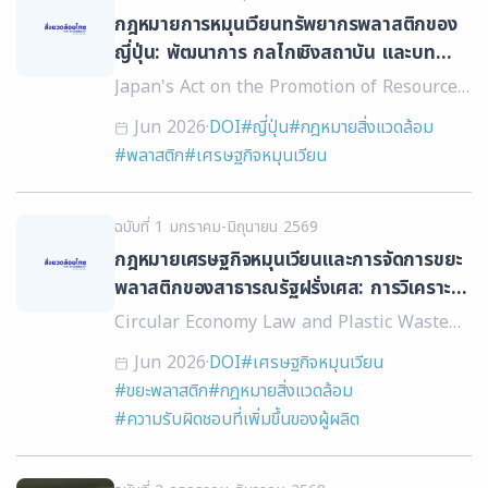
กฎหมายการหมุนเวียนทรัพยากรพลาสติกของ
ญี่ปุ่น: พัฒนาการ กลไกเชิงสถาบัน และบท
เรียนเชิงนโยบายต่อประเทศไทย
Japan's Act on the Promotion of Resource
Circulation for Plastics: Evolution,
Jun 2026
·
DOI
#ญี่ปุ่น
#กฎหมายสิ่งแวดล้อม
Institutional Mechanisms, and Policy
#พลาสติก
#เศรษฐกิจหมุนเวียน
Lessons for Thailand
ฉบับที่ 1 มกราคม-มิถุนายน 2569
กฎหมายเศรษฐกิจหมุนเวียนและการจัดการขยะ
พลาสติกของสาธารณรัฐฝรั่งเศส: การวิเคราะห์
เชิงกฎหมายและบทเรียนเชิงนโยบายสำหรับ
Circular Economy Law and Plastic Waste
ประเทศไทย
Management in France: Legal Analysis and
Jun 2026
·
DOI
#เศรษฐกิจหมุนเวียน
Policy Lessons for Thailand
#ขยะพลาสติก
#กฎหมายสิ่งแวดล้อม
#ความรับผิดชอบที่เพิ่มขึ้นของผู้ผลิต