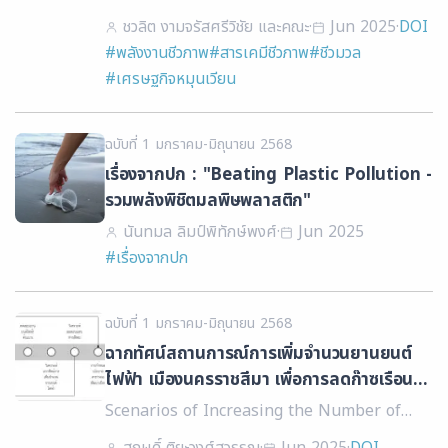
Opportunities and Challenges Toward
ชวลิต งามจรัสศรีวิชัย และคณะ
·
Jun 2025
·
DOI
Sustainable Development Goals
#พลังงานชีวภาพ
#สารเคมีชีวภาพ
#ชีวมวล
#เศรษฐกิจหมุนเวียน
ฉบับที่ 1 มกราคม-มิถุนายน 2568
เรื่องจากปก : "Beating Plastic Pollution -
รวมพลังพิชิตมลพิษพลาสติก"
นันทมล ลิมป์พิทักษ์พงศ์
·
Jun 2025
#เรื่องจากปก
ฉบับที่ 1 มกราคม-มิถุนายน 2568
ฉากทัศน์สถานการณ์การเพิ่มจำนวนยานยนต์
ไฟฟ้า เมืองนครราชสีมา เพื่อการลดก๊าซเรือน
กระจกเปรียบเทียบผลการตอบแทนทางสังคม
Scenarios of Increasing the Number of
Electric Vehicles in Nakhon Ratchasima