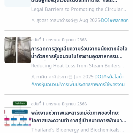
เศรษฐกิจหมุนเวียนในประเทศไทย: กรณี
อุตสาหกรรมพลาสติก
Legal Barriers to Promoting the Circular
Economy in Thailand: The Case of the
สุจิตรา วาสนาดำรงดี
·
Aug 2025
·
DOI
#พลาสติก
Plastics Industry
ฉบับที่ 1 มกราคม-มิถุนายน 2568
การลดการสูญเสียความร้อนจากผนังเตาหม้อไอ
น้ำด้วยการหุ้มฉนวนในโรงงานอุตสาหกรรม
ปาล์มน้ำมัน
Reducing Heat Loss from Steam Boilers
Using Insulation in Palm Oil Mill
ภาคิน ศะศิประภา
·
Jun 2025
·
DOI
#หม้อไอน้ำ
#การหุ้มฉนวน
#การเพิ่มประสิทธิภาพการใช้พลังงาน
ฉบับที่ 1 มกราคม-มิถุนายน 2568
พลังงานชีวภาพและสารเคมีชีวภาพของไทย:
โอกาสและความท้าทายสู่เป้าหมายการพัฒนาที่
ยั่งยืน
Thailand’s Bioenergy and Biochemicals: