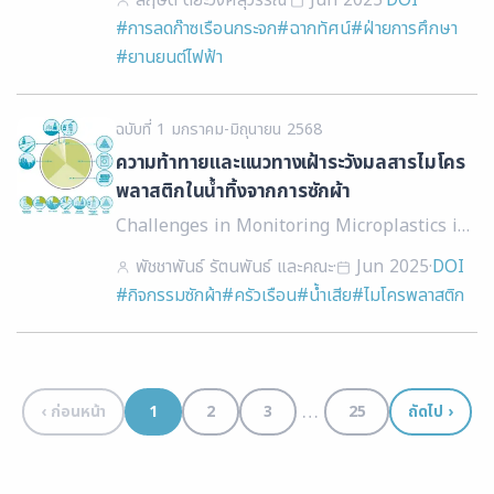
สฤษดิ์ ติยะวงศ์สุวรรณ
·
Jun 2025
·
DOI
City for Reducing Greenhouse Gases and
#การลดก๊าซเรือนกระจก
#ฉากทัศน์
#ฝ่ายการศึกษา
Comparing the Social Returns
#ยานยนต์ไฟฟ้า
ฉบับที่ 1 มกราคม-มิถุนายน 2568
ความท้าทายและแนวทางเฝ้าระวังมลสารไมโคร
พลาสติกในน้ำทิ้งจากการซักผ้า
Challenges in Monitoring Microplastics in
Laundry Wastewater
พัชชาพันธ์ รัตนพันธ์ และคณะ
·
Jun 2025
·
DOI
#กิจกรรมซักผ้า
#ครัวเรือน
#น้ำเสีย
#ไมโครพลาสติก
…
‹ ก่อนหน้า
1
2
3
25
ถัดไป ›