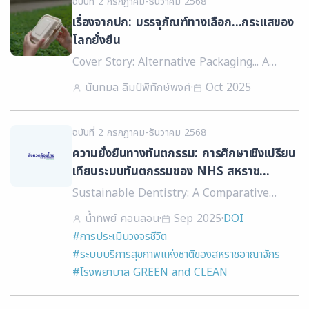
ฉบับที่ 2 กรกฎาคม-ธันวาคม 2568
เรื่องจากปก: บรรจุภัณฑ์ทางเลือก...กระแสของ
โลกยั่งยืน
Cover Story: Alternative Packaging... A
Global Shift Toward Sustainability
นันทมล ลิมป์พิทักษ์พงศ์
·
Oct 2025
ฉบับที่ 2 กรกฎาคม-ธันวาคม 2568
ความยั่งยืนทางทันตกรรม: การศึกษาเชิงเปรียบ
เทียบระบบทันตกรรมของ NHS สหราช
อาณาจักร กับภาครัฐและเอกชนของไทยใน
Sustainable Dentistry: A Comparative
บริบทของระบบสาธารณสุข
Study of the UK NHS Dental System and
น้ำทิพย์ คอนลอน
·
Sep 2025
·
DOI
Thailand’s Dental Public and Private
#การประเมินวงจรชีวิต
Sectors within the Healthcare Context
#ระบบบริการสุขภาพแห่งชาติของสหราชอาณาจักร
#โรงพยาบาล GREEN and CLEAN