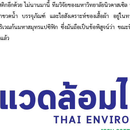
กอีกด้วย ไม่นานมานี้ ทีมวิจัยของมหาวิทยาลัยนิวคาสเซิล
กขวดน้ำ บรรจุภัณฑ์ และใยสังเคราะห์ของเสื้อผ้า อยู่ในทาง
ริเวณก้นมหาสมุทรแปซิฟิก ซึ่งมันถือเป็นข้อพิสูจน์ว่า
ขณะนี
กแล้ว