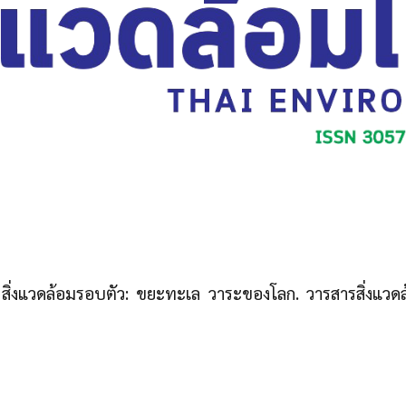
). สิ่งแวดล้อมรอบตัว: ขยะทะเล วาระของโลก. วารสารสิ่งแวดล้อ