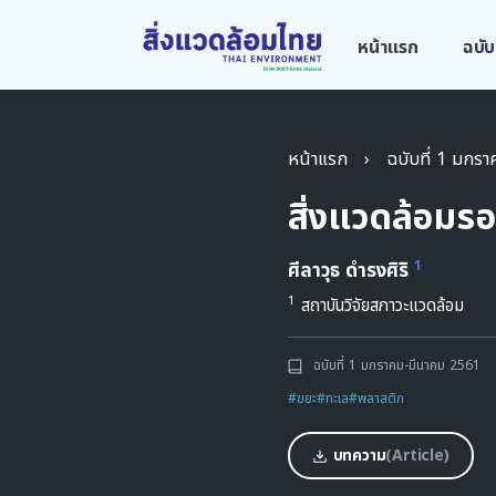
หน้าแรก
ฉบับ
หน้าแรก
›
ฉบับที่ 1 มกร
สิ่งแวดล้อมร
1
ศีลาวุธ ดำรงศิริ
1
สถาบันวิจัยสภาวะแวดล้อม
ฉบับที่ 1 มกราคม-มีนาคม 2561
#ขยะ
#ทะเล
#พลาสติก
บทความ
(Article)