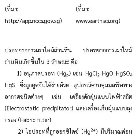
(ที่มา:
(ที่มา:
http://app.nccs.gov.sg)
www.earthsci.org)
ปรอทจากการเผาไหม้ถ่านหิน
ปรอทจากการเผาไหม้
ถ่านหินเกิดขึ้นใน 3 ลักษณะ คือ
1) อนุภาคปรอท (Hg
)
เช่น HgCl
HgO HgSO
p
2
4
HgS ซึ่งถูกดูดจับได้ง่ายด้วย อุปกรณ์ควบคุมมลพิษทาง
อากาศชนิดต่างๆ เช่น เครื่องดักฝุ่นแบบไฟฟ้าสถิต
(Electrostatic precipitator) และเครื่องเก็บฝุ่นแบบถุง
กรอง (Fabric filter)
2+
2) ไอปรอทที่ถูกออกซิไดซ์ (Hg
)
มีปริมาณค่อน