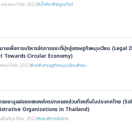
ว และคณะ
·
Feb 2022
#น้ำ
#ชา
#ฟลูออไรด์
ยเพื่อการบริหารจัดการขยะที่มุ่งสู่เศรษฐกิจหมุนเวียน (Leg
 Towards Circular Economy)
ธิพงษ์
·
Feb 2022
#ce
#เศรษฐกิจหมุนเวียน
#ขยะ
การขยะมูลฝอยขององค์กรปกครองส่วนท้องถิ่นในประเทศไทย 
strative Organizations in Thailand)
สันติกุล
·
Mar 2022
#ขยะ
#การจัดการ