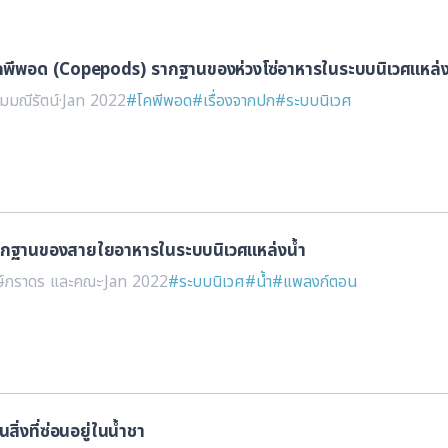
โคพีพอด (Copepods) รากฐานของห่วงโซ่อาหารในระบบนิเวศแหล่ง
ยมมณีรัตน์
·
Jan 2022
#โคพีพอด
#เรื่องจากปก
#ระบบนิเวศ
กฐานของสายใยอาหารในระบบนิเวศแหล่งน้ำ
ักษ์ภราดร และคณะ
·
Jan 2022
#ระบบนิเวศ
#น้ำ
#แพลงก์ตอน
สิ่งที่ซ่อนอยู่ในน้ำชา