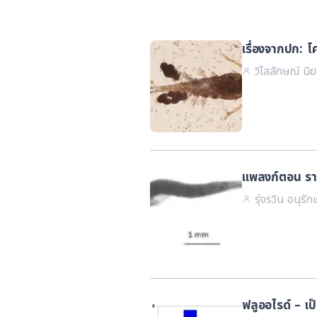
เรื่องจากปก: 
วิไลลักษณ์ นิ
แพลงก์ตอน รา
รุ่งรวิน อนุร
ฟลูออไรด์ – เป็น