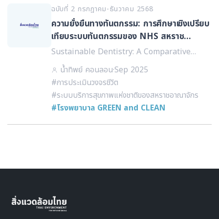
ฉบับที่ 2 กรกฎาคม-ธันวาคม 2568
ความยั่งยืนทางทันตกรรม: การศึกษาเชิงเปรียบ
เทียบระบบทันตกรรมของ NHS สหราช
อาณาจักร กับภาครัฐและเอกชนของไทยใน
Sustainable Dentistry: A Comparative
บริบทของระบบสาธารณสุข
Study of the UK NHS Dental System and
น้ำทิพย์ คอนลอน
·
Sep 2025
Thailand’s Dental Public and Private
#การประเมินวงจรชีวิต
Sectors within the Healthcare Context
#ระบบบริการสุขภาพแห่งชาติของสหราชอาณาจักร
#โรงพยาบาล GREEN and CLEAN