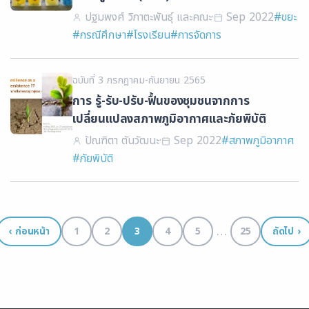
ปริมาณขยะเหลือทิ้ง กรณีศึกษา การจัดการขยะ
ปฐมพงศ์ วิภาตะพันธุ์ และคณะ
·
Sep 2022
#ขยะ
ในโรงอาหารสำนักงานมหาวิทยาลัย
#กรณีศึกษา
#โรงเรียน
#การจัดการ
จุฬาลงกรณ์มหาวิทยาลัย
ฉบับที่ 3 กรกฎาคม-กันยายน 2565
การ รู้-รับ-ปรับ-ฟื้นของชุมชนจากการ
เปลี่ยนแปลงสภาพภูมิอากาศและภัยพิบัติ
ปัณฑิตา ตันวัฒนะ
·
Sep 2022
#สภาพภูมิอากาศ
#ภัยพิบัติ
…
‹ ก่อนหน้า
1
2
3
4
5
25
ถัดไป ›