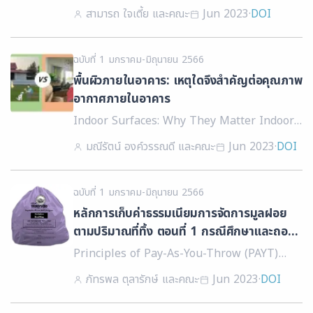
Production: Concepts, Practices, and Public
สามารถ ใจเตี้ย และคณะ
·
Jun 2023
·
DOI
Health Policy Recommendations
ฉบับที่ 1 มกราคม-มิถุนายน 2566
พื้นผิวภายในอาคาร: เหตุใดจึงสำคัญต่อคุณภาพ
อากาศภายในอาคาร
Indoor Surfaces: Why They Matter Indoor
Air Quality
มณีรัตน์ องค์วรรณดี และคณะ
·
Jun 2023
·
DOI
ฉบับที่ 1 มกราคม-มิถุนายน 2566
หลักการเก็บค่าธรรมเนียมการจัดการมูลฝอย
ตามปริมาณที่ทิ้ง ตอนที่ 1 กรณีศึกษาและถอด
บทเรียนของนานาประเทศ
Principles of Pay-As-You-Throw (PAYT)
Waste Management Fees, Part 1:
ภัทรพล ตุลารักษ์ และคณะ
·
Jun 2023
·
DOI
International Case Studies and Lessons
Learned