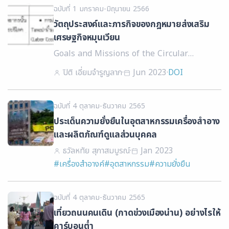
ฉบับที่ 1 มกราคม-มิถุนายน 2566
วัตถุประสงค์และภารกิจของกฎหมายส่งเสริม
เศรษฐกิจหมุนเวียน
Goals and Missions of the Circular
Economy Promotion Act
ปิติ เอี่ยมจำรูญลาภ
·
Jun 2023
·
DOI
ฉบับที่ 4 ตุลาคม-ธันวาคม 2565
ประเด็นความยั่งยืนในอุตสาหกรรมเครื่องสำอาง
และผลิตภัณฑ์ดูแลส่วนบุคคล
ธวัลหทัย สุภาสมบูรณ์
·
Jan 2023
#เครื่องสำอางค์
#อุตสาหกรรม
#ความยั่งยืน
ฉบับที่ 4 ตุลาคม-ธันวาคม 2565
เที่ยวถนนคนเดิน (กาดข่วงเมืองน่าน) อย่างไรให้
คาร์บอนต่ำ