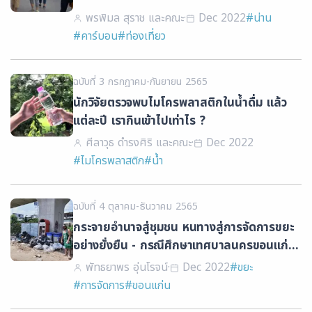
พรพิมล สุราช และคณะ
·
Dec 2022
#น่าน
#คาร์บอน
#ท่องเที่ยว
ฉบับที่ 3 กรกฎาคม-กันยายน 2565
นักวิจัยตรวจพบไมโครพลาสติกในน้ำดื่ม แล้ว
แต่ละปี เรากินเข้าไปเท่าไร ?
ศีลาวุธ ดำรงศิริ และคณะ
·
Dec 2022
#ไมโครพลาสติก
#น้ำ
ฉบับที่ 4 ตุลาคม-ธันวาคม 2565
กระจายอำนาจสู่ชุมชน หนทางสู่การจัดการขยะ
อย่างยั่งยืน - กรณีศึกษาเทศบาลนครขอนแก่น
และเทศบาลตำบลเวียงเทิง
พัทธยาพร อุ่นโรจน์
·
Dec 2022
#ขยะ
#การจัดการ
#ขอนแก่น