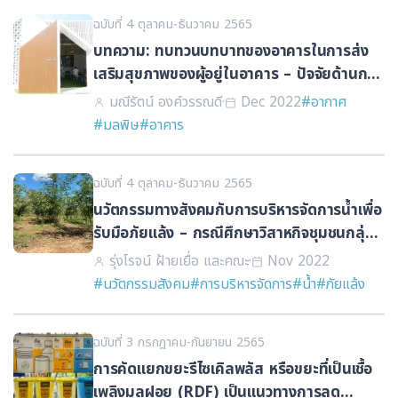
ฉบับที่ 4 ตุลาคม-ธันวาคม 2565
บทความ: ทบทวนบทบาทของอาคารในการส่ง
เสริมสุขภาพของผู้อยู่ในอาคาร – ปัจจัยด้านการ
ระบายอากาศ (Rethinking the role of
มณีรัตน์ องค์วรรณดี
·
Dec 2022
#อากาศ
building in promoting occupants’
#มลพิษ
#อาคาร
health: In a view of ventilation)
ฉบับที่ 4 ตุลาคม-ธันวาคม 2565
นวัตกรรมทางสังคมกับการบริหารจัดการน้ำเพื่อ
รับมือภัยแล้ง – กรณีศึกษาวิสาหกิจชุมชนกลุ่มผู้
ปลูกไผ่ อำเภอท่าตะเกียบ จังหวัดฉะเชิงเทรา
รุ่งโรจน์ ฝ้ายเยื่อ และคณะ
·
Nov 2022
#นวัตกรรมสังคม
#การบริหารจัดการ
#น้ำ
#ภัยแล้ง
ฉบับที่ 3 กรกฎาคม-กันยายน 2565
การคัดแยกขยะรีไซเคิลพลัส หรือขยะที่เป็นเชื้อ
เพลิงมูลฝอย (RDF) เป็นแนวทางการลด