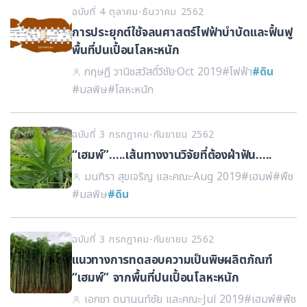
ฉบับที่ 4 ตุลาคม-ธันวาคม 2562
การประยุกต์ใช้จลนศาสตร์ไฟฟ้าบำบัดและฟื้นฟู
พื้นที่ปนเปื้อนโลหะหนัก
กฤษฎี วานิชสวัสดิ์วิชัย
·
Oct 2019
#ไฟฟ้า
#ดิน
#มลพิษ
#โลหะหนัก
ฉบับที่ 3 กรกฎาคม-กันยายน 2562
“เฮมพ์”…..เส้นทางงานวิจัยที่ต้องฝ่าฟัน.....
มนทิรา สุขเจริญ และคณะ
·
Aug 2019
#เฮมพ์
#พืช
#มลพิษ
#ดิน
ฉบับที่ 3 กรกฎาคม-กันยายน 2562
แนวทางการทดสอบความเป็นพิษผลิตภัณฑ์
“เฮมพ์” จากพื้นที่ปนเปื้อนโลหะหนัก
เอกชา ตนานนท์ชัย และคณะ
·
Jul 2019
#เฮมพ์
#พืช