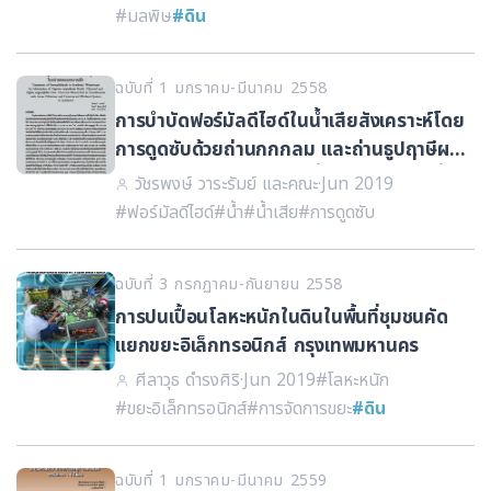
#มลพิษ
#ดิน
ฉบับที่ 1 มกราคม-มีนาคม 2558
การบำบัดฟอร์มัลดีไฮด์ในน้ำเสียสังเคราะห์โดย
การดูดซับด้วยถ่านกกกลม และถ่านธูปฤาษีผสม
ดินร่วมกับระบบหญ้ากรองน้ำเสียและระบบพื้นที่
วัชรพงษ์ วาระรัมย์ และคณะ
·
Jun 2019
ชุ่มน้ำเทียมในหน่วยทดลองขนาดเล็ก
#ฟอร์มัลดีไฮด์
#น้ำ
#น้ำเสีย
#การดูดซับ
ฉบับที่ 3 กรกฏาคม-กันยายน 2558
การปนเปื้อนโลหะหนักในดินในพื้นที่ชุมชนคัด
แยกขยะอิเล็กทรอนิกส์ กรุงเทพมหานคร
ศีลาวุธ ดำรงศิริ
·
Jun 2019
#โลหะหนัก
#ขยะอิเล็กทรอนิกส์
#การจัดการขยะ
#ดิน
ฉบับที่ 1 มกราคม-มีนาคม 2559