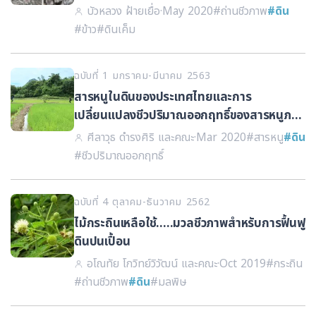
ออกเฉียงเหนือของประเทศไทย
บัวหลวง ฝ้ายเยื่อ
·
May 2020
#ถ่านชีวภาพ
#ดิน
#ข้าว
#ดินเค็ม
ฉบับที่ 1 มกราคม-มีนาคม 2563
สารหนูในดินของประเทศไทยและการ
เปลี่ยนแปลงชีวปริมาณออกฤทธิ์ของสารหนูภาย
ใต้สภาวะไร้อากาศ
ศีลาวุธ ดำรงศิริ และคณะ
·
Mar 2020
#สารหนู
#ดิน
#ชีวปริมาณออกฤทธิ์
ฉบับที่ 4 ตุลาคม-ธันวาคม 2562
ไม้กระถินเหลือใช้.....มวลชีวภาพสำหรับการฟื้นฟู
ดินปนเปื้อน
อโณทัย โกวิทย์วิวัฒน์ และคณะ
·
Oct 2019
#กระถิน
#ถ่านชีวภาพ
#ดิน
#มลพิษ