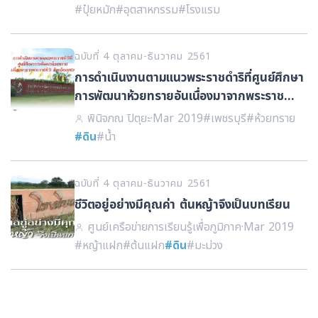
#ปุ๋ยหมัก
#อุตสาหกรรม
#โรงแรม
ฉบับที่ 4 ตุลาคม-ธันวาคม 2561
การดำเนินงานตามแนวพระราชดำริที่ศูนย์ศึกษา
การพัฒนาห้วยทรายอันเนื่องมาจากพระราชดำริ
จังหวัดเพชรบุรี
พินิจภณ ปิตุยะ
·
Mar 2019
#เพชรบุรี
#ห้วยทราย
#ดิน
#น้ำ
ฉบับที่ 4 ตุลาคม-ธันวาคม 2561
ชีวิตอยู่อย่างมีคุณค่า ต้นหญ้าจึงเป็นบทเรียน
ศูนย์เครือข่ายการเรียนรู้เพื่อภูมิภาค
·
Mar 2019
#หญ้าแฝก
#ต้นแฝก
#ดิน
#มะม่วง