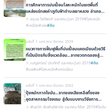
การศึกษาการปนเปื้อนโลหะหนักในเขตพื้นที่
แหล่งแร่ทองคำภูทับฟ้าตำบลเขาหลวง อำเภอ
วังสะพุง จังหวัดเลย กรณีศึกษา : น้ำใต้ดิน
อรุบล โชติพงศ์ และคณะ
·
Jun 2019
#โลหะหนัก
#เหมือง
#เลย
#ดิน
ฉบับที่ 1 มกราคม-มีนาคม 2559
แนวทางการฟื้นฟูพื้นที่ปนเปื้อนแคดเมียมด้วยวิธี
ที่เป็นมิตรกับสิ่งแวดล้อม...จากขวดทดลองสู่
พื้นที่จริง
เบญจภรณ์ ประภักดี และคณะ
·
Jun 2019
#ดิน
#มลพิษ
#โลหะหนัก
#แคดเมียม
ฉบับที่ 1 มกราคม-มีนาคม 2562
ปุ๋ยหมักกากไขมัน...จากของเสียเหลือทิ้งของ
อุตสาหกรรมโรงแรม สู่ต้นแบบงานวิจัยการ
พัฒนาปุ๋ยปรับปรุงบำรุงดิน
พันธวัศ สัมพันธ์พานิช และคณะ
·
Mar 2019
#ไขมัน