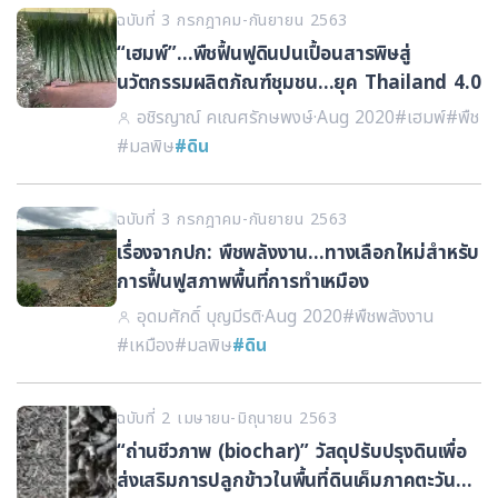
ฉบับที่ 3 กรกฎาคม-กันยายน 2563
“เฮมพ์”…พืชฟื้นฟูดินปนเปื้อนสารพิษสู่
นวัตกรรมผลิตภัณฑ์ชุมชน…ยุค Thailand 4.0
อชิรญาณ์ คเณศรักษพงษ์
·
Aug 2020
#เฮมพ์
#พืช
#มลพิษ
#ดิน
ฉบับที่ 3 กรกฎาคม-กันยายน 2563
เรื่องจากปก: พืชพลังงาน…ทางเลือกใหม่สำหรับ
การฟื้นฟูสภาพพื้นที่การทำเหมือง
อุดมศักดิ์ บุญมีรติ
·
Aug 2020
#พืชพลังงาน
#เหมือง
#มลพิษ
#ดิน
ฉบับที่ 2 เมษายน-มิถุนายน 2563
“ถ่านชีวภาพ (biochar)” วัสดุปรับปรุงดินเพื่อ
ส่งเสริมการปลูกข้าวในพื้นที่ดินเค็มภาคตะวัน