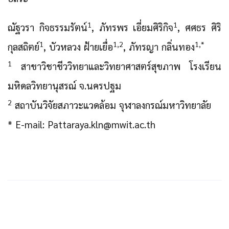
1
1
ณัฐวรา กิจธรรมรัตน์
, ภัทรพร เอี่ยมศิริกิจ
, ศศธร ศิริ
1
1,2
1,*
กุลสถิตย์
, บัวหลวง ฝ้ายเยื่อ
, ภัทรญา กลิ่นทอง
1
สาขาวิชาชีววิทยาและวิทยาศาสตร์สุขภาพ โรงเรียน
มหิดลวิทยานุสรณ์ จ.นครปฐม
2
สถาบันวิจัยสภาวะแวดล้อม จุฬาลงกรณ์มหาวิทยาลัย
* E-mail: Pattaraya.kln@mwit.ac.th