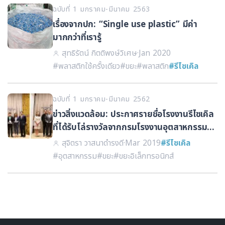
ฉบับที่ 1 มกราคม-มีนาคม 2563
เรื่องจากปก: “Single use plastic” มีค่า
มากกว่าที่เรารู้
สุทธิรัตน์ กิตติพงษ์วิเศษ
·
Jan 2020
#พลาสติกใช้ครั้งเดียว
#ขยะ
#พลาสติก
#รีไซเคิล
ฉบับที่ 1 มกราคม-มีนาคม 2562
ข่าวสิ่งแวดล้อม: ประกาศรายชื่อโรงงานรีไซเคิล
ที่ได้รับโล่รางวัลจากกรมโรงงานอุตสาหกรรม
ภายใต้โครงการเพิ่มประสิทธิภาพโรงงานคัด
สุจิตรา วาสนาดํารงดี
·
Mar 2019
#รีไซเคิล
แยกและรีไซเคิลซากผลิตภัณฑ์ไฟฟ้าและ
#อุตสาหกรรม
#ขยะ
#ขยะอิเล็กทรอนิกส์
อุปกรณ์เล็กทรอนิกส์ ปีงบประมาณ พ.ศ. 2561