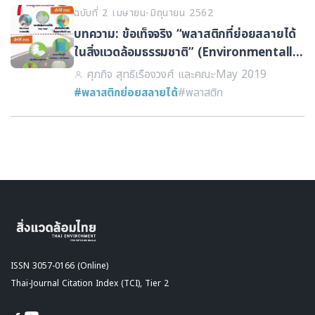
ฉบับที่ 2 เมษายน-มิถุนายน 2562
บทความ: ข้อเท็จจริง “พลาสติกที่ย่อยสลายได้
ในสิ่งแวดล้อมธรรมชาติ” (Environmentally
Degradable Plastics: EDP)
ศุภกิจ สุทธิเรืองวงศ์ และคณะ
·
May 2019
#พลาสติกย่อยสลายได้
#พลาสติก
ISSN 3057-0166 (Online)
Thai-Journal Citation Index (TCI), Tier 2