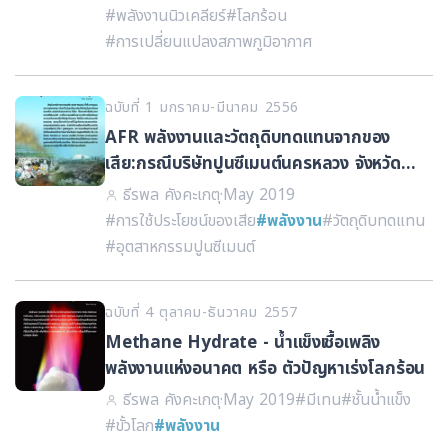
#พลังงานนิวเคลียร์
#โลกร้อน
#การเปลี่ยนแปลงสภาพภูมิอากาศ
ฉบับที่ 1 มกราคม-มีนาคม 2556
AFR พลังงานและวัตถุดิบทดแทนจากของ
เสีย:กรณีบริษัทปูนซีเมนต์นครหลวง จังหวัด
สระบุรี
ธีรพล คังคะเกตุ
·
May 2019
#การใช้ประโยชน์ของเสีย
#พลังงาน
#วัตถุดิบทดแทน
#อุตสาหกรรมปูนซีเมนต์
ฉบับที่ 4 ตุลาคม-ธันวาคม 2557
Methane Hydrate - น้ำแข็งเชื้อเพลิง
พลังงานแห่งอนาคต หรือ ตัวปัญหาเร่งโลกร้อน
ธีรพล คังคะเกตุ
·
May 2019
#มีเทน
#ชั้นน้ำแข็ง
#ขั้วโลก
#พลังงาน