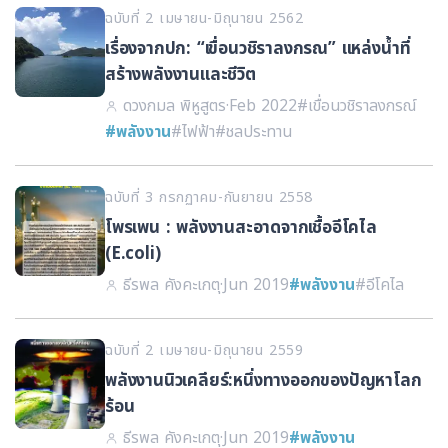
ฉบับที่ 2 เมษายน-มิถุนายน 2562
เรื่องจากปก: “เขื่อนวชิราลงกรณ” แหล่งน้ำที่
สร้างพลังงานและชีวิต
ดวงกมล พิหูสูตร
·
Feb 2022
#เขื่อนวชิราลงกรณ์
#พลังงาน
#ไฟฟ้า
#ชลประทาน
ฉบับที่ 3 กรกฏาคม-กันยายน 2558
โพรเพน : พลังงานสะอาดจากเชื้ออีโคไล
(E.coli)
ธีรพล คังคะเกตุ
·
Jun 2019
#พลังงาน
#อีโคไล
ฉบับที่ 2 เมษายน-มิถุนายน 2559
พลังงานนิวเคลียร์:หนึ่งทางออกของปัญหาโลก
ร้อน
ธีรพล คังคะเกตุ
·
Jun 2019
#พลังงาน