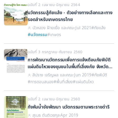
ฉบับที่ 2 เมษายน-มิถุนายน 2564
นวัตกรรมสู้ภัยแล้ง - ตัวอย่างทางเลือกและทาง
รอดสำหรับเกษตรกรไทย
บัวหลวง ฝ้ายเยื่อ และคณะ
·
Jul 2021
#ภัยแล้ง
#นวัตกรรม
#เกษตร
ฉบับที่ 3 กรกฏาคม-กันยายน 2560
การพัฒนานวัตกรรมเพื่อการแจ้งเตือนภัยพิบัติ
แผ่นดินไหวของชุมชนในพื้นที่เสี่ยงภัย จังหวัด
เชียงราย
สิปราง เจริญผล และคณะ
·
Jun 2019
#ภัยพิบัติ
#การตอบสนอง
#พื้นที่เสี่ยง
#แผ่นดินไหว
ฉบับที่ 2 เมษายน-มิถุนายน 2560
กังหันน้ำชัยพัฒนา นวัตกรรมตามพระราชดำริ
สุเมธ ตันติเวชกุล
·
Apr 2019