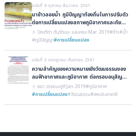
ฉบับที่ 4 ตุลาคม-ธันวาคม 2561
นาข้าวลอยน้ำ ภูมิปัญญาท้องถิ่นในการปรับตัว
ต่อการเปลี่ยนแปลงสภาพภูมิอากาศและภัย
พิบัติ
ปัณฑิตา ตันวัฒนะ และคณะ
·
Mar 2019
#ข้าว
#น้ำ
#ภูมิปัญญา
#การเปลี่ยนแปลง
ฉบับที่ 3 กรกฎาคม-กันยายน 2561
ความสำคัญของความหมายเชิงวัฒนธรรมของ
ลมฟ้าอากาศและภูมิอากาศ ต่อกรอบอนุสัญญา
สหประชาชาติว่าด้วยการเปลี่ยนแปลงสภาพภูมิ
ชยา วรรธนะภูติ
·
Jan 2019
#ภูมิอากาศ
อากาศ
#การเปลี่ยนแปลง
#วัฒนธรรม
#สหประชาชาติ