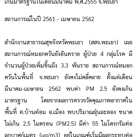
เกินมาตรฐานในเดือนมีนาคม พ.ศ.2555 จ.พะเยา
สถานการณ์ในปี 2561 - เมษายน 2562
สำนักงานสาธารณสุขจังหวัดพะเยา (สสจ.พะเยา) เผย
สถานการณ์หมอกควันยังอันตราย ผู้ป่วย 4 กลุ่มโรค มี
จำนวนผู้ป่วยเพิ่มขึ้นถึง 3.3 พันราย สถานการณ์หมอก
ควันในพื้นที่ จ.พะเยา ยังคงไม่คลี่คลาย ตั้งแต่เดือน
มีนาคม-เมษายน 2562 พบค่า PM 2.5 ยังคงเกิน
มาตรฐาน โดยจากผลการตรวจวัดคุณภาพอากาศใน
พื้นที่ ต.บ้านต๋อม อ.เมือง พบปริมาณฝุ่นละออง ขนาด
ไม่เกิน 2.5 ไมครอน (PM2.5) มีค่า 55 ไมโครกรัมต่อ
ลูกบาศก์เมตร (µg/m3) อยู่ในเกณฑ์เริ่มมีผลกระทบต่อ