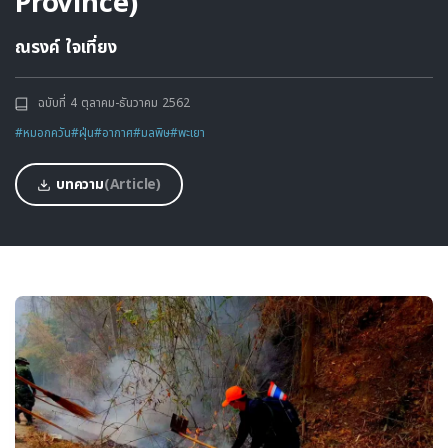
Province)
ณรงค์ ใจเที่ยง
ฉบับที่ 4 ตุลาคม-ธันวาคม 2562
#หมอกควัน
#ฝุ่น
#อากาศ
#มลพิษ
#พะเยา
บทความ
(Article)