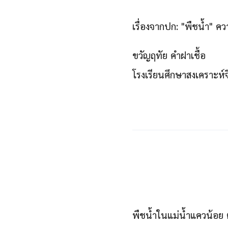
เรื่องจากปก:
"พืชน้ำ" ค
ขวัญฤทัย คำฝาเชื้อ
โรงเรียนศึกษาสงเคราะห
พืชน้ำในแม่น้ำแควน้อย ต