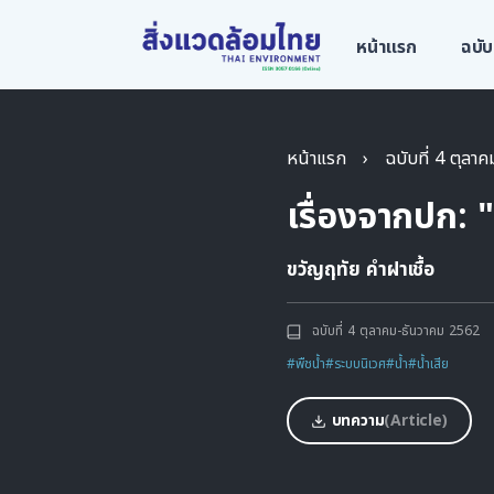
หน้าแรก
ฉบับ
หน้าแรก
›
ฉบับที่ 4 ตุลา
เรื่องจากปก: 
ขวัญฤทัย คำฝาเชื้อ
ฉบับที่ 4 ตุลาคม-ธันวาคม 2562
#พืชน้ำ
#ระบบนิเวศ
#น้ำ
#น้ำเสีย
บทความ
(Article)