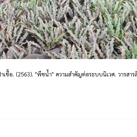
ฝาเชื้อ. (2563). "พืชน้ำ" ความสำคัญต่อระบบนิเวศ. วารสารสิ่