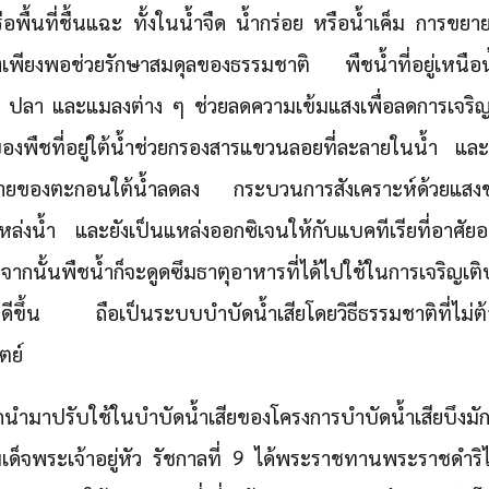
 หรือพื้นที่ชื้นแฉะ ทั้งในน้ำจืด น้ำกร่อย หรือน้ำเค็ม การข
เพียงพอช่วยรักษาสมดุลของธรรมชาติ พืชน้ำที่อยู่เหนือน
 เช่น ปลา และแมลงต่าง ๆ ช่วยลดความเข้มแสงเพื่อลดการเ
องพืชที่อยู่ใต้น้ำช่วยกรองสารแขวนลอยที่ละลายในน้ำ แ
ยของตะกอนใต้น้ำลดลง กระบวนการสังเคราะห์ด้วยแสงของพืช
ล่งน้ำ และยังเป็นแหล่งออกซิเจนให้กับแบคทีเรียที่อาศัยอ
จากนั้นพืชน้ำก็จะดูดซึมธาตุอาหารที่ได้ไปใช้ในการเจริญเต
ดีขึ้น ถือเป็นระบบบำบัดน้ำเสียโดยวิธีธรรมชาติที่ไม่ต
ตย์
ูกนำมาปรับใช้ในบำบัดน้ำเสียของโครงการบำบัดน้ำเสียบึงมั
จพระเจ้าอยู่หัว รัชกาลที่ 9 ได้พระราชทานพระราชดำริไว