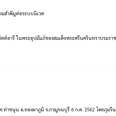
วามสำคัญต่อระบบนิเวศ
์จิตต์อารี ในพระอุปถัมภ์ของสมเด็จพระศรีนครินทราบรมรา
.ท่าขนุน อ.ทองผาภูมิ จ.กาญจนบุรี 6 ก.ค. 2562 โดยภุมรินท