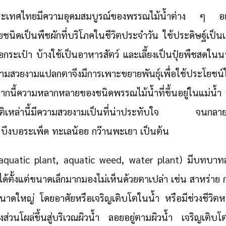
ประเทศไทยมีความอุดมสมบูรณ์ของพรรณไม้น้ำต่าง ๆ 
นิดเป็นพืชผักที่บริโภคในชีวิตประจำวัน ใช้ประดิษฐ์เป็นเค
กระเป๋า บ้างใช้เป็นอาหารสัตว์ และเลี้ยงเป็นปุ๋ยพืชสดใ
มสวยงามแปลกตาจึงมีการเพาะขยายพันธุ์เพื่อใช้ประโยชน์ใ
กนี้ความหลากหลายของชนิดพรรณไม้น้ำที่ขึ้นอยู่ในแม่น้ำ
าติเหล่านี้มีความสวยงามเป็นที่น่าประทับใจ จนกลายเป
 บึงบอระเพ็ด ทะเลน้อย กว๊านพะเยา เป็นต้น
(aquatic plant, aquatic weed, water plant) มีบทบาท
ได้ตั้งแต่ขนาดเล็กมากมองไม่เห็นด้วยตาเปล่า เช่น สาหร่าย ก
มีขนาดใหญ่ โดยอาศัยหรือเจริญเติบโตในน้ำ หรือมีช่วงชีวิตหนึ
บางส่วนโผล่ขึ้นสู่บริเวณผิวน้ำ ลอยอยู่ตามผิวน้ำ เจริญเติบ