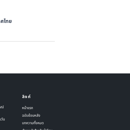
ทศไทย
ลิงก์
รณ์
หน้าแรก
ฉบับย้อนหลัง
มวัน
บทความทั้งหมด