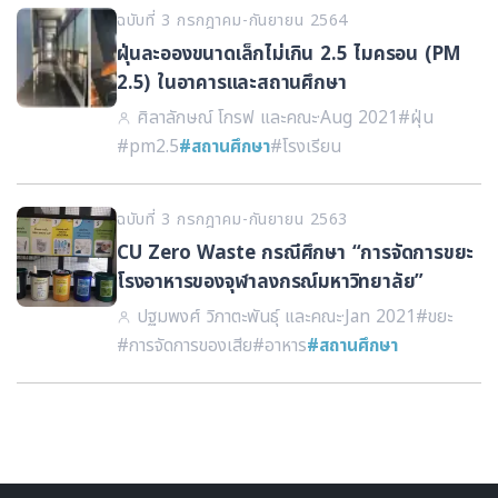
ฉบับที่ 3 กรกฎาคม-กันยายน 2564
ฝุ่นละอองขนาดเล็กไม่เกิน 2.5 ไมครอน (PM
2.5) ในอาคารและสถานศึกษา
ศิลาลักษณ์ โกรฟ และคณะ
·
Aug 2021
#ฝุ่น
#pm2.5
#สถานศึกษา
#โรงเรียน
ฉบับที่ 3 กรกฎาคม-กันยายน 2563
CU Zero Waste กรณีศึกษา “การจัดการขยะ
โรงอาหารของจุฬาลงกรณ์มหาวิทยาลัย”
ปฐมพงศ์ วิภาตะพันธุ์ และคณะ
·
Jan 2021
#ขยะ
#การจัดการของเสีย
#อาหาร
#สถานศึกษา