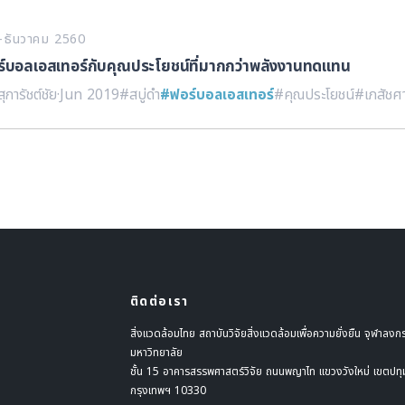
คม-ธันวาคม 2560
ร์บอลเอสเทอร์กับคุณประโยชน์ที่มากกว่าพลังงานทดแทน
ุการัชต์ชัย
·
Jun 2019
#สบู่ดำ
#ฟอร์บอลเอสเทอร์
#คุณประโยชน์
#เภสัชศ
ติดต่อเรา
สิ่งแวดล้อมไทย สถาบันวิจัยสิ่งแวดล้อมเพื่อความยั่งยืน จุฬาลงก
มหาวิทยาลัย
ชั้น 15 อาคารสรรพศาสตร์วิจัย ถนนพญาไท แขวงวังใหม่ เขตปทุ
กรุงเทพฯ 10330