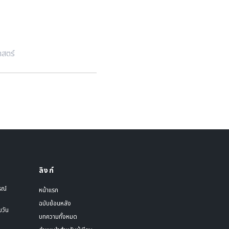
าสตร์
ลิงก์
รณ์
หน้าแรก
ฉบับย้อนหลัง
มวัน
บทความทั้งหมด