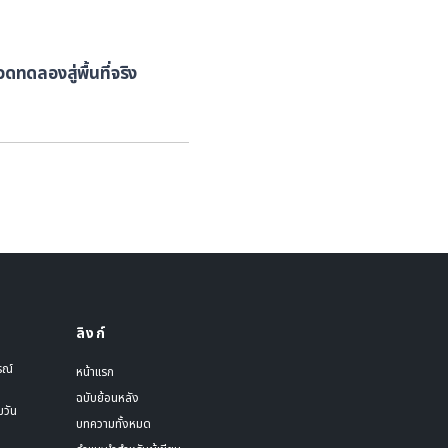
ดทดลองสู่พื้นที่จริง
ลิงก์
รณ์
หน้าแรก
ฉบับย้อนหลัง
มวัน
บทความทั้งหมด