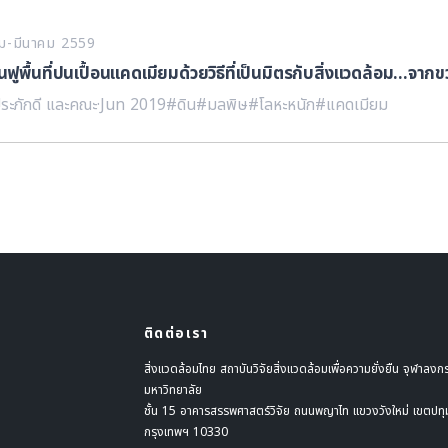
คม-มีนาคม 2559
ูพื้นที่ปนเปื้อนแคดเมียมด้วยวิธีที่เป็นมิตรกับสิ่งแวดล้อม...จากขว
ระภักดี และคณะ
·
Jun 2019
#ดิน
#มลพิษ
#โลหะหนัก
#แคดเมียม
ติดต่อเรา
สิ่งแวดล้อมไทย สถาบันวิจัยสิ่งแวดล้อมเพื่อความยั่งยืน จุฬาลงก
มหาวิทยาลัย
ชั้น 15 อาคารสรรพศาสตร์วิจัย ถนนพญาไท แขวงวังใหม่ เขตปทุ
กรุงเทพฯ 10330