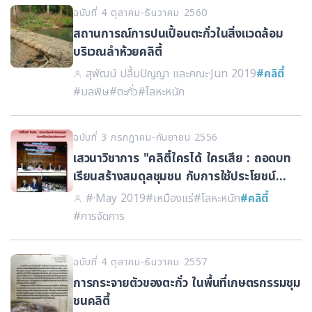
ฉบับที่ 4 ตุลาคม-ธันวาคม 2560
สถานการณ์การปนเปื้อนตะกั่วในสิ่งแวดล้อม
บริเวณลำห้วยคลิตี้
สุพัฒน์ ปลื้มปัญญา และคณะ
·
Jun 2019
#คลิตี้
#มลพิษ
#ตะกั่ว
#โลหะหนัก
ฉบับที่ 3 กรกฏาคม-กันยายน 2556
เสวนาวิชาการ "คลิตี้ใครได้ ใครเสีย : ถอดบท
เรียนสร้างสมดุลชุมชน กับการใช้ประโยชน์
ทรัพยากรแร่"
#
·
May 2019
#เหมืองแร่
#โลหะหนัก
#คลิตี้
#การจัดการ
ฉบับที่ 4 ตุลาคม-ธันวาคม 2557
การกระจายตัวของตะกั่ว ในพื้นที่เกษตรกรรมชุม
ชนคลิตี้