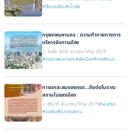
ส่วนท้องถิ่นของประเทศไทย
#สิ่งแวดล้อม
#น้ำเสีย
กรุงเทพมหานคร : ความท้าทายทางการ
บริหารจัดการเมือง
วันชัย มีชาติ และคณะ
·
May 2019
#กรุงเทพมหานคร
#ผังเมือง
#การพัฒนา
การตกสะสมของกรด...ภัยต่อโบราณ
สถานในเขตเมือง
สิรินารี เงินเจริญ
·
May 2019
#ฝนกรด
#มลพิษ
#โบราณสถาน