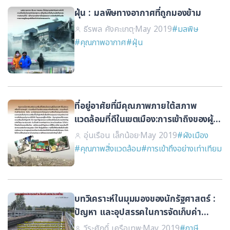
ฝุ่น : มลพิษทางอากาศที่ถูกมองข้าม
ธีรพล คังคะเกตุ
·
May 2019
#มลพิษ
#คุณภาพอากาศ
#ฝุ่น
ที่อยู่อาศัยที่มีคุณภาพภายใต้สภาพ
แวดล้อมที่ดีในเขตเมือง:การเข้าถึงของผู้
ด้อยโอกาส
อุ่นเรือน เล็กน้อย
·
May 2019
#ผังเมือง
#คุณภาพสิ่งแวดล้อม
#การเข้าถึงอย่างเท่าเทียม
บทวิเคราะห์ในมุมมองของนักรัฐศาสตร์ :
ปัญหา และอุปสรรคในการจัดเก็บค่า
บริการบำบัดน้ำเสียขององค์กรปกครอง
วีระศักดิ์ เครือเทพ
·
May 2019
#ภาษี