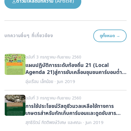
ดาวน์โหลดบทความ
(Article)
บทความอื่นๆ ที่เกี่ยวข้อง
ดูทั้งหมด →
ฉบับที่ 3 กรกฏาคม-กันยายน 2560
แผนปฏิบัติการระดับท้องถิ่น 21 (Local
Agenda 21)สู่การขับเคลื่อนชุมชนคาร์บอนต่ำ
ของประเทศไทย
อุ่นเรือน เล็กน้อย · Jun 2019
ฉบับที่ 3 กรกฏาคม-กันยายน 2560
การใช้ประโยชน์วัสดุชีวมวลเหลือใช้ทางการ
เกษตรสำหรับกักเก็บคาร์บอนและดูดซับสาร
อินทรีย์ระเหยง่ายในชั้นบรรยากาศ
สุทธิรัตน์ กิตติพงษ์วิเศษ และคณะ · Jun 2019