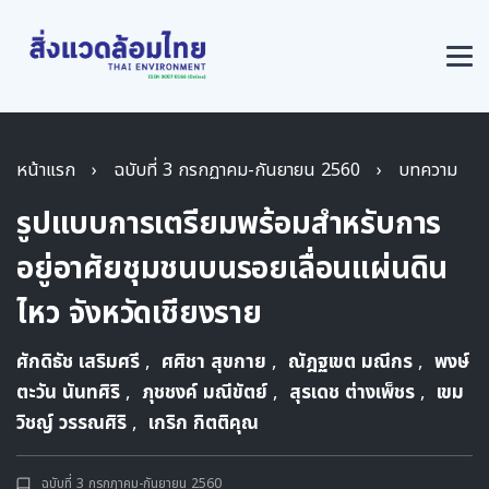
หน้าแรก
›
ฉบับที่ 3 กรกฏาคม-กันยายน 2560
›
บทความ
รูปแบบการเตรียมพร้อมสำหรับการ
อยู่อาศัยชุมชนบนรอยเลื่อนแผ่นดิน
ไหว จังหวัดเชียงราย
ศักดิธัช เสริมศรี
,
ศศิชา สุขกาย
,
ณัฎฐเขต มณีกร
,
พงษ์
ตะวัน นันทศิริ
,
ภุชชงค์ มณีขัตย์
,
สุรเดช ต่างเพ็ชร
,
เขม
วิชญ์ วรรณศิริ
,
เกริก กิตติคุณ
ฉบับที่ 3 กรกฏาคม-กันยายน 2560