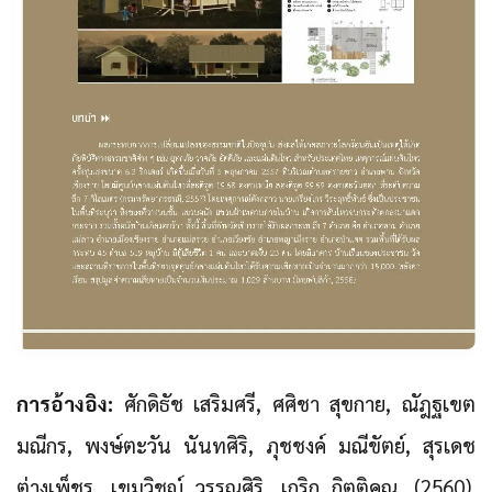
การอ้างอิง:
ศักดิธัช เสริมศรี, ศศิชา สุขกาย, ณัฎฐเขต
มณีกร, พงษ์ตะวัน นันทศิริ, ภุชชงค์ มณีขัตย์, สุรเดช
ต่างเพ็ชร, เขมวิชญ์ วรรณศิริ, เกริก กิตติคุณ. (2560).