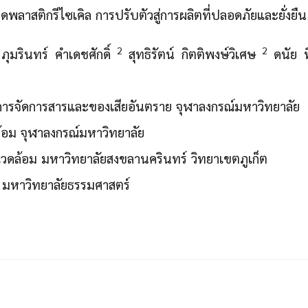
ดพลาสติกรีไซเคิล การปรับตัวสู่การผลิตที่ปลอดภัยและยั่งยืน
2
2
ภุมรินทร์ คำเดชศักดิ์
สุทธิรัตน์ กิตติพงษ์วิเศษ
ดนัย ท
การจัดการสารและของเสียอันตราย จุฬาลงกรณ์มหาวิทยาลัย
้อม จุฬาลงกรณ์มหาวิทยาลัย
วดล้อม มหาวิทยาลัยสงขลานครินทร์ วิทยาเขตภูเก็ต
มหาวิทยาลัยธรรมศาสตร์