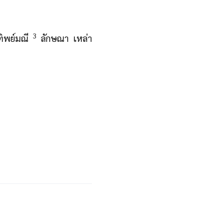
3
ิพย์มณี
ลักษณา เหล่า