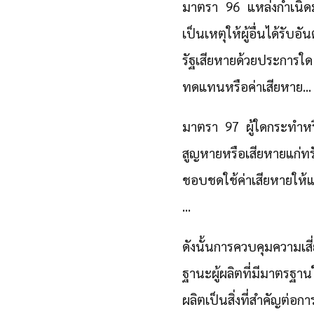
มาตรา 96 แหล่งกำเนิดม
เป็นเหตุให้ผู้อื่นได้รับ
รัฐเสียหายด้วยประการใด
ทดแทนหรือค่าเสียหาย...
มาตรา 97 ผู้ใดกระทำห
สูญหายหรือเสียหายแก่ทร
ชอบชดใช้ค่าเสียหายให้แ
...
ดังนั้นการควบคุมความเส
ฐานะผู้ผลิตที่มีมาตรฐา
ผลิตเป็นสิ่งที่สำคัญ