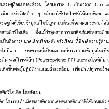
ฒนาเศรษฐกิจแบบองค์รวม โดยเฉพาะ C ย่อมาจาก Circu
ำนึงถึงการนำวัสดุต่าง ๆ กลับมาใช้ประโยชน์ให้มากที่สุ
ิจสีเขียวซึ่งมุ่งแก้ไขปัญหามลพิษเพื่อลดผลกระทบต่อโลกอ
พลาสติกรีไซเคิล ซึ่งแม้ว่าอุตสาหกรรมผลิตภัณฑ์พลาสติกแ
กเป็นกิจการขนาดเล็กหรือระดับครัวเรือน ที่มีองค์ความรู้ด้
ือไม่มีเลย บทความนี้เป็นผลการเก็บรวบรวมข้อมูลในเช
ลชนิด พอลิโพรพิลีน (Polypropylene; PP) และพอลิเอทิลีน
นเกิดขึ้นต่อผู้ปฏิบัติงานและสิ่งแวดล้อม เพื่อนำไปสู่การสร้
ติกรีไซเคิล
โดยสังเขป
 โรงงานทำเม็ดพลาสติกจากเศษพลาสติกเก่าที่ใช้งานแล้ว จ