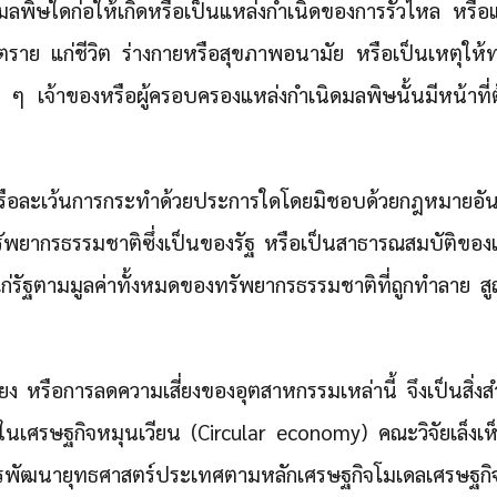
ลพิษใดก่อให้เกิดหรือเป็นแหล่งกำเนิดของการรั่วไหล หรื
อันตราย แก่ชีวิต ร่างกายหรือสุขภาพอนามัย หรือเป็นเหตุให้ท
 ๆ เจ้าของหรือผู้ครอบครองแหล่งกำเนิดมลพิษนั้นมีหน้าที่ต
รือละเว้นการกระทำด้วยประการใดโดยมิชอบด้วยกฎหมายอัน
ัพยากรธรรมชาติซึ่งเป็นของรัฐ หรือเป็นสาธารณสมบัติของแผ่
ก่รัฐตามมูลค่าทั้งหมดของทรัพยากรธรรมชาติที่ถูกทำลาย ส
ี่ยง หรือการลดความเสี่ยงของอุตสาหกรรมเหล่านี้ จึงเป็นสิ
นในเศรษฐกิจหมุนเวียน (Circular economy) คณะวิจัยเล็งเห
ต่อการพัฒนายุทธศาสตร์ประเทศตามหลักเศรษฐกิจโมเดลเศร