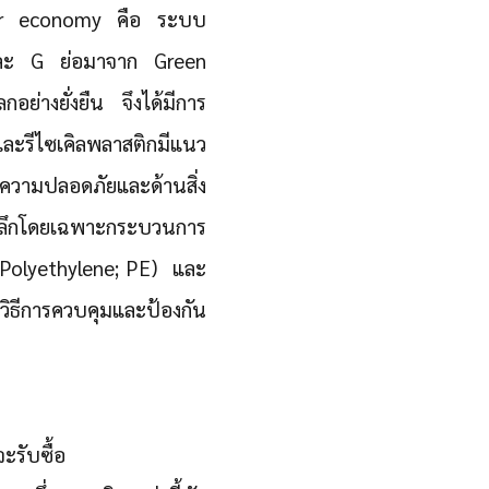
lar economy คือ ระบบ
ด และ G ย่อมาจาก Green
ย่างยั่งยืน จึงได้มีการ
ละรีไซเคิลพลาสติกมีแนว
านความปลอดภัยและด้านสิ่ง
ิงลึกโดยเฉพาะกระบวนการ
 (Polyethylene; PE) และ
างวิธีการควบคุมและป้องกัน
ะรับซื้อ