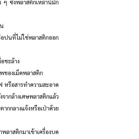
ๆ ซึ่งพลาสติกเหล่านี้มัก
่อน
ือปนที่ไม่ใช่พลาสติกออก
่อชะล้าง
ภาพของเม็ดพลาสติก
ดาไฟ หรือสารทำความสะอาด
ังจากล้างเศษพลาสติกแล้ว
ตากกลางแจ้งหรือเป่าด้วย
ลาสติกมาเข้าเครื่องบด