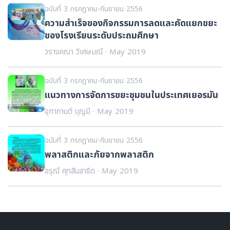
ฉบับที่ 3 กรกฏาคม-กันยายน 2556
ความสำเร็จของกิจกรรมการลดและคัดแยกขยะ
ของโรงเรียนระดับประถมศึกษา
วรางคณา วิเศษมณี · May 2019
ฉบับที่ 3 กรกฏาคม-กันยายน 2556
แนวทางการจัดการขยะชุมชนในประเทศเยอรมัน
จุฑากานต์ บุญมี · May 2019
ฉบับที่ 3 กรกฏาคม-กันยายน 2556
พลาสติกและภัยจากพลาสติก
อรุณี ศุภสินสาธิต · May 2019