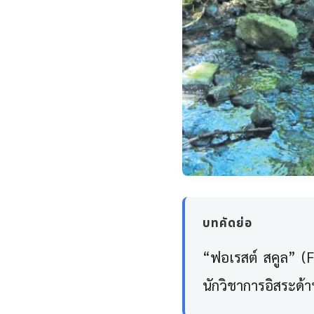
บทคัดย่อ
“ฟอเรสต์ สคูล” (F
นักวิชาการอิสระด