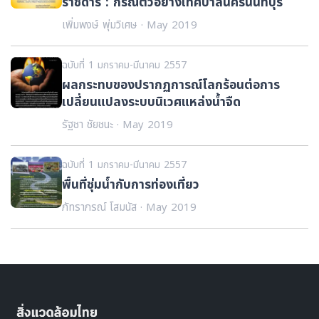
ราชดำริ : กรณีตัวอย่างเทศบาลนครนนทบุรี
เพิ่มพงษ์ พุ่มวิเศษ · May 2019
ฉบับที่ 1 มกราคม-มีนาคม 2557
ผลกระทบของปรากฏการณ์โลกร้อนต่อการ
เปลี่ยนแปลงระบบนิเวศแหล่งน้ำจืด
รัฐชา ชัยชนะ · May 2019
ฉบับที่ 1 มกราคม-มีนาคม 2557
พื้นที่ชุ่มน้ำกับการท่องเที่ยว
ภัทราภรณ์ โสมนัส · May 2019