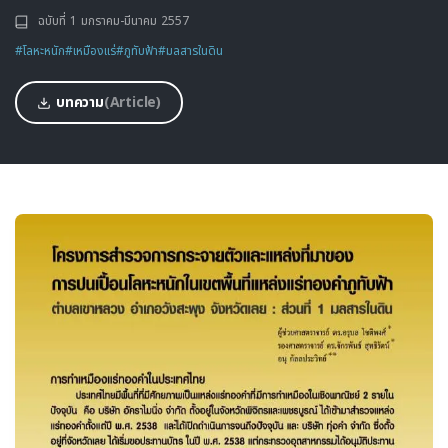
ฉบับที่ 1 มกราคม-มีนาคม 2557
#โลหะหนัก
#เหมืองแร่
#ภูทับฟ้า
#มลสารในดิน
บทความ
(Article)