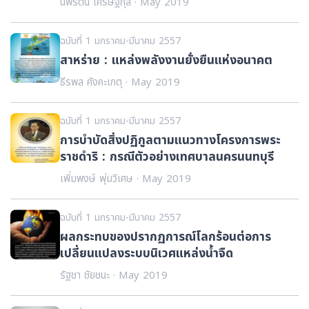
นพรัตน์ เศรษฐกุล · May 2019
ฉบับที่ 1 มกราคม-มีนาคม 2557
สาหร่าย : แหล่งพลังงานยั่งยืนแห่งอนาคต
ธีรพล คังคะเกตุ · May 2019
ฉบับที่ 1 มกราคม-มีนาคม 2557
การบำบัดสิ่งปฏิกูลตามแนวทางโครงการพระ
ราชดำริ : กรณีตัวอย่างเทศบาลนครนนทบุรี
เพิ่มพงษ์ พุ่มวิเศษ · May 2019
ฉบับที่ 1 มกราคม-มีนาคม 2557
ผลกระทบของปรากฏการณ์โลกร้อนต่อการ
เปลี่ยนแปลงระบบนิเวศแหล่งน้ำจืด
รัฐชา ชัยชนะ · May 2019