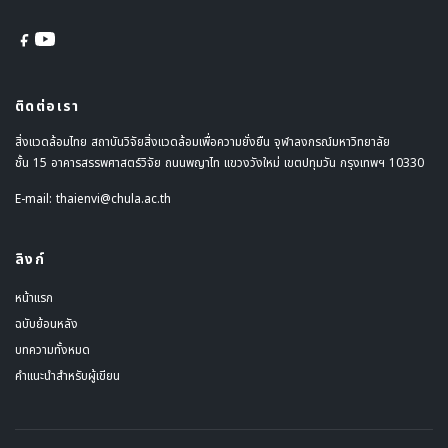
ติดต่อเรา
สิ่งแวดล้อมไทย สถาบันวิจัยสิ่งแวดล้อมเพื่อความยั่งยืน จุฬาลงกรณ์มหาวิทยาลัย
ชั้น 15 อาคารสรรพศาสตร์วิจัย ถนนพญาไท แขวงวังใหม่ เขตปทุมวัน กรุงเทพฯ 10330
E-mail:
thaienvi@chula.ac.th
ลิงก์
หน้าแรก
ฉบับย้อนหลัง
บทความทั้งหมด
คำแนะนำสำหรับผู้เขียน