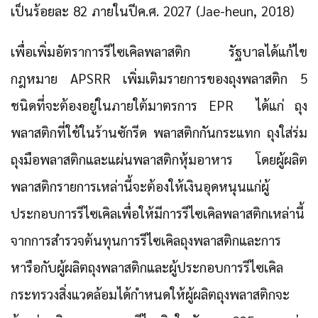
เป็นร้อยละ 82 ภายในปีค.ศ. 2027 (Jae-heun, 2018)
เพื่อเพิ่มอัตราการรีไซเคิลพลาสติก รัฐบาลได้แก้ไข
กฎหมาย APSRR เพิ่มเติมรายการของถุงพลาสติก 5
ชนิดที่จะต้องอยู่ในภายใต้มาตรการ EPR ได้แก่ ถุง
พลาสติกที่ใช้ในร้านซักรีด พลาสติกกันกระแทก ถุงใส่ร่ม
ถุงมือพลาสติกและแผ่นพลาสติกหุ้มอาหาร โดยผู้ผลิต
พลาสติกรายการเหล่านี้จะต้องให้เงินอุดหนุนแก่ผู้
ประกอบการรีไซเคิลเพื่อให้มีการรีไซเคิลพลาสติกเหล่านี้
จากการสำรวจต้นทุนการรีไซเคิลถุงพลาสติกและการ
หารือกับผู้ผลิตถุงพลาสติกและผู้ประกอบการรีไซเคิล
กระทรวงสิ่งแวดล้อมได้กำหนดให้ผู้ผลิตถุงพลาสติกจะ