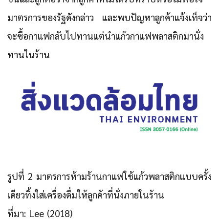
มาตรการของรัฐดังกล่าว และพบปัญหาลูกค้าแจ้งเท็จว่า
จะซื้อกาแฟกลับไปทานแต่นำแก้วกาแฟพลาสติกมานั่ง
ทานในร้าน
รูปที่ 2 มาตรการห้ามร้านกาแฟใช้แก้วพลาสติกแบบครั้ง
เดียวทิ้งใส่เครื่องดื่มให้ลูกค้าที่นั่งภายในร้าน
ที่มา: Lee (2018)