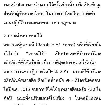
พลาสติกโดยพลาสติกแบบใช้ครั้งเดียวทิ้ง เพื่อเป็นข้อมูล
สำหรับผู้กำหนดนโยบายในประเทศไทยในการจัดทำ
แผนปฏิบัติการและมาตรการทางกฎหมาย
2. กรณีศึกษาเกาหลีใต้
สาธารณรัฐเกาหลี (Republic of Korea) หรือที่เรียกกัน
ทั่วไปว่า “เกาหลีใต้” เป็นประเทศที่มีการบริโภค
ผลิตภัณฑ์ที่ใช้ครั้งเดียวทิ้งมากที่สุดประเทศหนึ่งในโลก
จากรายงานของรัฐบาลในปีค.ศ. 2016 เกาหลีใต้บริโภค
ผลิตภัณฑ์พลาสติก คิดเป็นน้ำหนัก 98.2 กิโลกรัมต่อคน
ในปีค.ศ. 2015 คนเกาหลีใต้ใช้ถุงพลาสติกเฉลี่ย 420 ใบ
ต่อปี ขณะที่คนฟินแลนด์ใช้เพียง 4 ใบต่อปีและคน