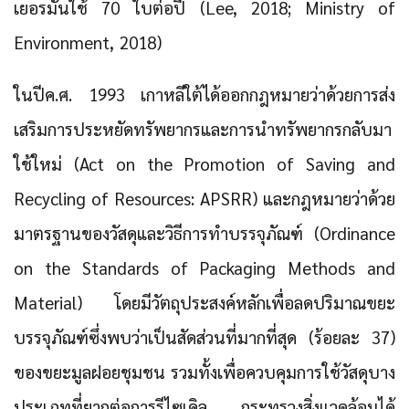
เยอรมันใช้ 70 ใบต่อปี (Lee, 2018; Ministry of
Environment, 2018)
ในปีค.ศ. 1993 เกาหลีใต้ได้ออกกฎหมายว่าด้วยการส่ง
เสริมการประหยัดทรัพยากรและการนำทรัพยากรกลับมา
ใช้ใหม่ (Act on the Promotion of Saving and
Recycling of Resources: APSRR) และกฎหมายว่าด้วย
มาตรฐานของวัสดุและวิธีการทำบรรจุภัณฑ์ (Ordinance
on the Standards of Packaging Methods and
Material) โดยมีวัตถุประสงค์หลักเพื่อลดปริมาณขยะ
บรรจุภัณฑ์ซึ่งพบว่าเป็นสัดส่วนที่มากที่สุด (ร้อยละ 37)
ของขยะมูลฝอยชุมชน รวมทั้งเพื่อควบคุมการใช้วัสดุบาง
ประเภทที่ยากต่อการรีไซเคิล กระทรวงสิ่งแวดล้อมได้