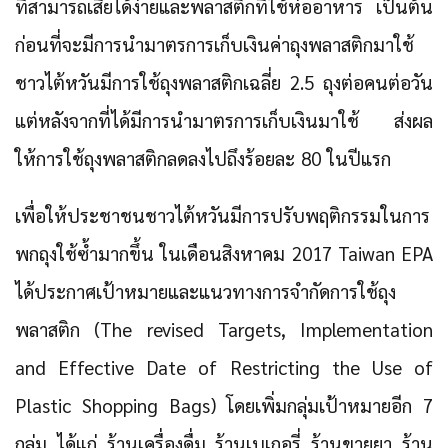
ที่สามารถเสียได้ง่ายและพลาสติกที่ใช้ห่ออาหาร เป็นต้น
ก่อนที่จะมีการนำมาตรการเก็บเงินค่าถุงพลาสติกมาใช้
ชาวไต้หวันมีการใช้ถุงพลาสติกเฉลี่ย 2.5 ถุงต่อคนต่อวัน
แต่หลังจากที่ได้มีการนำมาตรการเก็บเงินมาใช้ ส่งผล
ให้การใช้ถุงพลาสติกลดลงไปถึงร้อยละ 80 ในปีแรก
เพื่อให้ประชาชนชาวไต้หวันมีการปรับพฤติกรรมในการ
พกถุงใช้ซ้ำมากขึ้น ในเดือนสิงหาคม 2017 Taiwan EPA
ได้ประกาศเป้าหมายและแนวทางการจำกัดการใช้ถุง
พลาสติก (The revised Targets, Implementation
and Effective Date of Restricting the Use of
Plastic Shopping Bags) โดยเพิ่มกลุ่มเป้าหมายอีก 7
กลุ่ม ได้แก่ ร้านเครื่องดื่ม ร้านเบเกอรี่ ร้านขายยา ร้าน