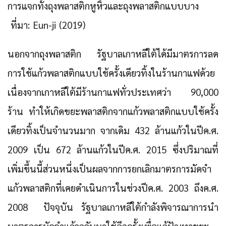
การแจกทั้งถุงพลาสติกหูหิ้วและถุงพลาสติกแบบบาง
ที่มา: Eun-ji (2019)
นอกจากถุงพลาสติก รัฐบาลเกาหลีใต้ได้มีมาตรการลด
การใช้แก้วพลาสติกแบบใช้ครั้งเดียวทิ้งในร้านกาแฟด้วย
เนื่องจากเกาหลีใต้มีร้านกาแฟทั่วประเทศว่า 90,000
ร้าน ทำให้เกิดขยะพลาสติกจากแก้วพลาสติกแบบใช้ครั้ง
เดียวทิ้งเป็นจำนวนมาก จากเดิม 432 ล้านแก้วในปีค.ศ.
2009 เป็น 672 ล้านแก้วในปีค.ศ. 2015 ซึ่งปริมาณที่
เพิ่มขึ้นนี้ส่วนหนึ่งเป็นผลจากการยกเลิกมาตรการมัดจำ
แก้วพลาสติกที่เคยดำเนินการในช่วงปีค.ศ. 2003 ถึงค.ศ.
2008 ปัจจุบัน รัฐบาลเกาหลีใต้กำลังพิจารณาการนำ
มาตรการมัดจำแก้วกลับมาใช้อีกครั้งเพื่อแก้ปัญหาขยะ