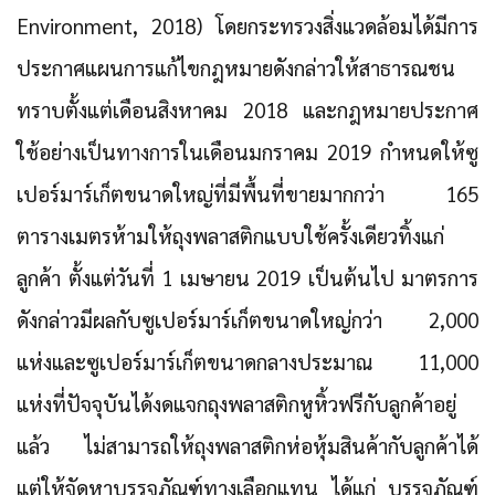
Environment, 2018) โดยกระทรวงสิ่งแวดล้อมได้มีการ
ประกาศแผนการแก้ไขกฎหมายดังกล่าวให้สาธารณชน
ทราบตั้งแต่เดือนสิงหาคม 2018 และกฎหมายประกาศ
ใช้อย่างเป็นทางการในเดือนมกราคม 2019 กำหนดให้ซู
เปอร์มาร์เก็ตขนาดใหญ่ที่มีพื้นที่ขายมากกว่า 165
ตารางเมตรห้ามให้ถุงพลาสติกแบบใช้ครั้งเดียวทิ้งแก่
ลูกค้า ตั้งแต่วันที่ 1 เมษายน 2019 เป็นต้นไป มาตรการ
ดังกล่าวมีผลกับซูเปอร์มาร์เก็ตขนาดใหญ่กว่า 2,000
แห่งและซูเปอร์มาร์เก็ตขนาดกลางประมาณ 11,000
แห่งที่ปัจจุบันได้งดแจกถุงพลาสติกหูหิ้วฟรีกับลูกค้าอยู่
แล้ว ไม่สามารถให้ถุงพลาสติกห่อหุ้มสินค้ากับลูกค้าได้
แต่ให้จัดหาบรรจุภัณฑ์ทางเลือกแทน ได้แก่ บรรจุภัณฑ์