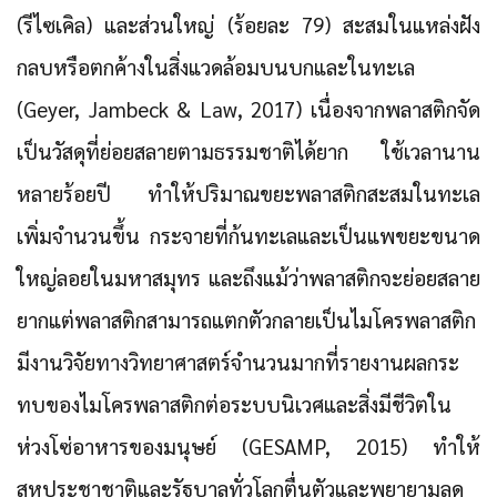
(รีไซเคิล) และส่วนใหญ่ (ร้อยละ 79) สะสมในแหล่งฝัง
กลบหรือตกค้างในสิ่งแวดล้อมบนบกและในทะเล
(Geyer, Jambeck & Law, 2017) เนื่องจากพลาสติกจัด
เป็นวัสดุที่ย่อยสลายตามธรรมชาติได้ยาก ใช้เวลานาน
หลายร้อยปี ทำให้ปริมาณขยะพลาสติกสะสมในทะเล
เพิ่มจำนวนขึ้น กระจายที่ก้นทะเลและเป็นแพขยะขนาด
ใหญ่ลอยในมหาสมุทร และถึงแม้ว่าพลาสติกจะย่อยสลาย
ยากแต่พลาสติกสามารถแตกตัวกลายเป็นไมโครพลาสติก
มีงานวิจัยทางวิทยาศาสตร์จำนวนมากที่รายงานผลกระ
ทบของไมโครพลาสติกต่อระบบนิเวศและสิ่งมีชีวิตใน
ห่วงโซ่อาหารของมนุษย์ (GESAMP, 2015) ทำให้
สหประชาชาติและรัฐบาลทั่วโลกตื่นตัวและพยายามลด