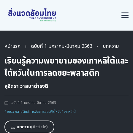
หน้าแรก
›
ฉบับที่ 1 มกราคม-มีนาคม 2563
›
บทความ
เรียนรู้ความพยายามของเกาหลีใต้และ
ไต้หวันในการลดขยะพลาสติก
สุจิตรา วาสนาดำรงดี
ฉบับที่ 1 มกราคม-มีนาคม 2563
#ขยะ
#พลาสติก
#การจัดการขยะ
#ไต้หวัน
#เกาหลีใต้
บทความ
(Article)