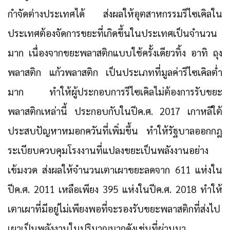
กำจัดต่างประเทศได้ ส่งผลให้อุตสาหกรรมรีไซเคิลใน
ประเทศต้องจัดการขยะที่เกิดขึ้นในประเทศเป็นจำนวน
มาก เนื่องจากขยะพลาสติกแบบใช้ครั้งเดียวทิ้ง อาทิ ถุง
พลาสติก แก้วพลาสติก เป็นประเภทที่มูลค่ารีไซเคิลต่ำ
มาก ทำให้ผู้ประกอบการรีไซเคิลไม่ต้องการรับขยะ
พลาสติกเหล่านี้ ประกอบกับในปีค.ศ. 2017 เกาหลีใต้
ประสบปัญหาหมอกควันที่เพิ่มขึ้น ทำให้รัฐบาลออกกฎ
ระเบียบควบคุมโรงงานที่แปลงขยะเป็นพลังงานอย่าง
เข้มงวด ส่งผลให้จำนวนเตาเผาขยะลดจาก 611 แห่งใน
ปีค.ศ. 2011 เหลือเพียง 395 แห่งในปีค.ศ. 2018 ทำให้
เตาเผาที่มีอยู่ไม่เพียงพอที่จะรองรับขยะพลาสติกที่ส่งไป
เผาเป็นพลังงานในปริมาณมากดังเช่นที่ผ่านมา