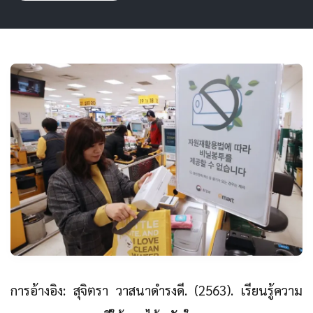
การอ้างอิง: สุจิตรา วาสนาดำรงดี. (2563). เรียนรู้ความ