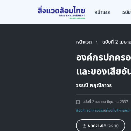
หน้าแรก
ฉบับ
หน้าแรก
›
ฉบับที่ 2 เมษ
องค์กรปกครอง
และของเสียอั
วรรณี พฤฒิถาวร
ฉบับที่ 2 เมษายน-มิถุนายน 2557
#องค์กรปกครองส่วนท้องถิ่น
#การจัดก
บทความ
(Article)