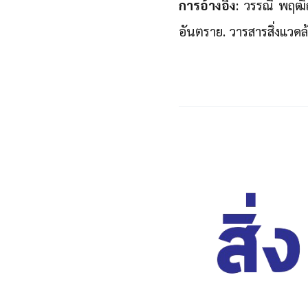
การอ้างอิง
: วรรณี พฤฒิ
อันตราย. วารสารสิ่งแวดล้อ