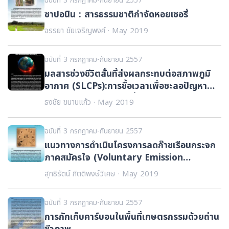
ฉบับที่ 3 กรกฏาคม-กันยายน 2557
ซาปอนิน : สารธรรมชาติกำจัดหอยเชอรี่
จรรยา ชัยเจริญพงศ์ · May 2019
ฉบับที่ 3 กรกฏาคม-กันยายน 2557
มลสารช่วงชีวิตสั้นที่ส่งผลกระทบต่อสภาพภูมิ
อากาศ (SLCPs):การซื้อเวลาเพื่อชะลอปัญหา
ภาวะโลกร้อนและการเปลี่ยนแปลงสภาพภูมิ
ธงชัย ขนาบแก้ว · May 2019
อากาศ
ฉบับที่ 3 กรกฏาคม-กันยายน 2557
แนวทางการดำเนินโครงการลดก๊าซเรือนกระจก
ภาคสมัครใจ (Voluntary Emission
Reduction Program)
สุทธิรัตน์ กิตติพงษ์วิเศษ · May 2019
ฉบับที่ 3 กรกฏาคม-กันยายน 2557
การกักเก็บคาร์บอนในพื้นที่เกษตรกรรมด้วยถ่าน