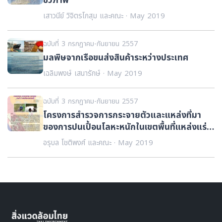
ชีวภาพ
เสาวนีย์ วิจิตรโกสุม และคณะ · May 2019
ฉบับที่ 3 กรกฏาคม-กันยายน 2557
มลพิษจากเรือขนส่งสินค้าระหว่างประเทศ
เฉลิมพงษ์ เสนารักษ์ · May 2019
ฉบับที่ 3 กรกฏาคม-กันยายน 2557
โครงการสำรวจการกระจายตัวและแหล่งที่มา
ของการปนเปื้อนโลหะหนักในเขตพื้นที่แหล่งแร่
ทองคำภูทับฟ้า ตำบลเขาหลวง อำเภอสะพุง
อรุบล โชติพงศ์ และคณะ · May 2019
จังหวัดเลย : ส่วนที่ 2 มลสารในตะกอนท้องน้ำ