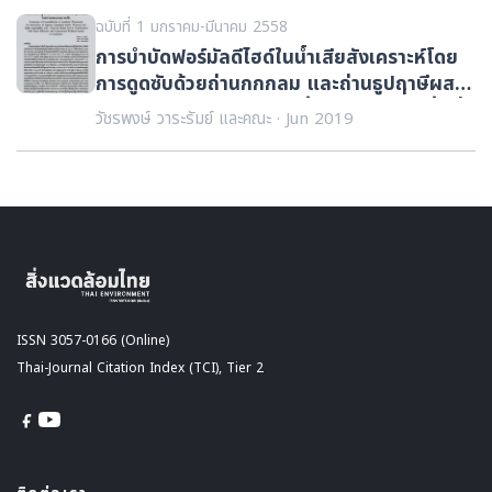
ฉบับที่ 1 มกราคม-มีนาคม 2558
การบำบัดฟอร์มัลดีไฮด์ในน้ำเสียสังเคราะห์โดย
การดูดซับด้วยถ่านกกกลม และถ่านธูปฤาษีผสม
ดินร่วมกับระบบหญ้ากรองน้ำเสียและระบบพื้นที่
วัชรพงษ์ วาระรัมย์ และคณะ · Jun 2019
ชุ่มน้ำเทียมในหน่วยทดลองขนาดเล็ก
ISSN 3057-0166 (Online)
Thai-Journal Citation Index (TCI), Tier 2