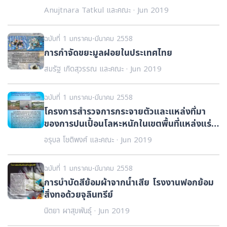
อย่างยั่งยืนและเป็นมิตรต่อสิ่งแวดล้อม
Anujtnara Tatkul และคณะ · Jun 2019
ฉบับที่ 1 มกราคม-มีนาคม 2558
การกำจัดขยะมูลฝอยในประเทศไทย
สมรัฐ เกิดสุวรรณ และคณะ · Jun 2019
ฉบับที่ 1 มกราคม-มีนาคม 2558
โครงการสำรวจการกระจายตัวและแหล่งที่มา
ของการปนเปื้อนโลหะหนักในเขตพื้นที่แหล่งแร่
ทองคำภูทับฟ้า ตำบลเขาหลวง อำเภอวังสะพุง
อรุบล โชติพงศ์ และคณะ · Jun 2019
จังหวัดเลย : ส่วนที่ 3 น้ำผิวดิน
ฉบับที่ 1 มกราคม-มีนาคม 2558
การบำบัดสีย้อมผ้าจากน้ำเสีย โรงงานฟอกย้อม
สิ่งทอด้วยจุลินทรีย์
นิตยา ผาสุขพันธุ์ · Jun 2019