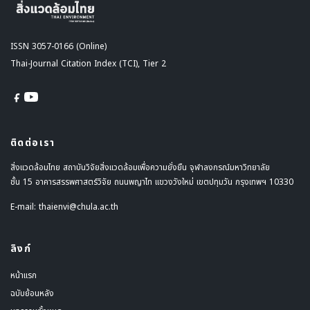
ISSN 3057-0166 (Online)
Thai-Journal Citation Index (TCI), Tier 2
ติดต่อเรา
สิ่งแวดล้อมไทย สถาบันวิจัยสิ่งแวดล้อมเพื่อความยั่งยืน จุฬาลงกรณ์มหาวิทยาลัย
ชั้น 15 อาคารสรรพศาสตร์วิจัย ถนนพญาไท แขวงวังใหม่ เขตปทุมวัน กรุงเทพฯ 10330
E-mail:
thaienvi@chula.ac.th
ลิงก์
หน้าแรก
ฉบับย้อนหลัง