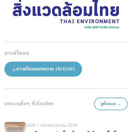
ดาวน์โหลด
ดาวน์โหลดบทความ
(Article)
บทความอื่นๆ ที่เกี่ยวข้อง
ดูทั้งหมด →
ฉบับที่ 1 มกราคม-มีนาคม 2559