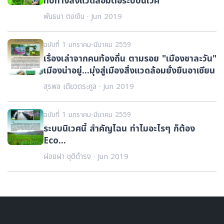
ทบทางสิ่งแวดล้อมต่อระบบนิเวศ
พันธนา ตอเงิน · Jun 2019
ฉบับที่ 1 มกราคม-มีนาคม 2559
เรื่องเล่าจากคนท้องถิ่น ตามรอย "เมืองชาละวัน"
เมืองน่าอยู่...มุ่งสู่เมืองสิ่งแวดล้อมยั่งยืนอาเซียน
สุรพล เตียวตระกูล · Jun 2019
ฉบับที่ 1 มกราคม-มีนาคม 2559
ระบบนิเวศนี้ สำคัญไฉน ทำไมอะไรๆ ก็ต้อง
Eco...
ฝอยฝา ชุติดำรง · Jun 2019