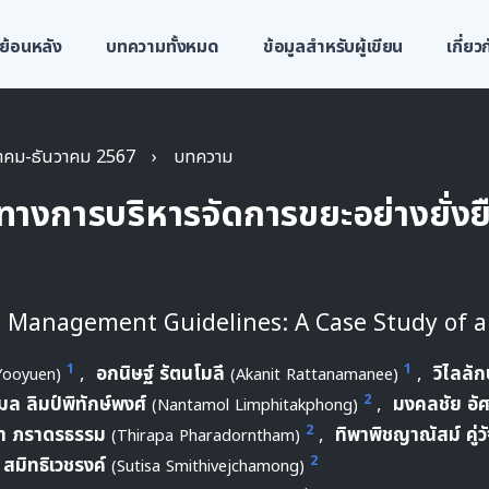
ย้อนหลัง
บทความทั้งหมด
ข้อมูลสำหรับผู้เขียน
เกี่ย
ฎาคม-ธันวาคม 2567
›
บทความ
างการบริหารจัดการขยะอย่างยั่งย
 Management Guidelines: A Case Study of a
1
1
,
อกนิษฐ์ รัตนโมลี
,
วิไลลั
Yooyuen)
(Akanit Rattanamanee)
2
มล ลิมป์พิทักษ์พงศ์
,
มงคลชัย อัศ
(Nantamol Limphitakphong)
2
ภา ภราดรธรรม
,
ทิพาพิชญาณัสม์ คู่ว
(Thirapa Pharadorntham)
2
 สมิทธิเวชรงค์
(Sutisa Smithivejchamong)