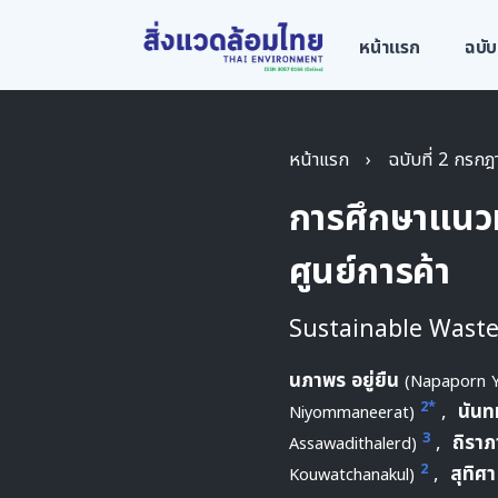
หน้าแรก
ฉบับ
หน้าแรก
›
ฉบับที่ 2 กรก
การศึกษาแนวท
ศูนย์การค้า
Sustainable Waste
นภาพร อยู่ยืน
(Napaporn 
2*
,
นันท
Niyommaneerat)
3
,
ถิรา
Assawadithalerd)
2
,
สุทิศา
Kouwatchanakul)