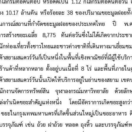
ลกรัมต่อคนต่อปี หรือคิดเป็น 1.12 กิโลกรัมต่อคนต่อวัน อ
เพียง 10.17 ล้านตัน หรือร้อยละ 38 ของปริมาณขยะมูลฝอยท
ารณ์สถานที่กำจัดขยะมูลฝอยของประเทศไทย ปี พ
สร้างขยะเฉลี่ย 8,775 ตันต่อวันซึ่งไม่ได้เกิดจากประชากร
นักท่องเที่ยวทั้งชาวไทยและชาวต่างชาติที่เดินทางมาเยี่ย
าสยามสแควร์วันก็เป็นหนึ่งในพื้นที่เชิงพาณิชย์ที่มีผู้ใช
้านค้าที่หลากหลาย ตั้งอยู่บนเนื้อที่ 8 ไร่ และพื้นที่ภายใน
ค้าสยามสแควร์วันนั้นเปิดให้บริการอยู่ในย่านของสยาม เข
ำนักงานจัดการทรัพย์สิน จุฬาลงกรณ์มหาวิทยาลัย ด้วยลัก
ล่งกำเนิดขยะสำคัญแห่งหนึ่ง โดยมีอัตราการเกิดขยะสูงกว
 ขยะในกรุงเทพมหานครที่เกิดขึ้นส่วนใหญ่เป็นขยะอาหาร ค
บรรจุภัณฑ์ เช่น ถ้วย ฝาถ้วย หลอด ถุงหิ้ว และบรรจุภัณ