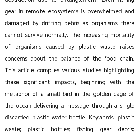
gear in remote ecosystems is overwhelmed and
damaged by drifting debris as organisms there
cannot survive normally. The increasing mortality
of organisms caused by plastic waste raises
concerns about the balance of the food chain.
This article compiles various studies highlighting
these significant impacts, beginning with the
metaphor of a small bird in the golden cage of
the ocean delivering a message through a single
discarded plastic water bottle. Keywords: plastic
waste; plastic bottles; fishing gear debris;