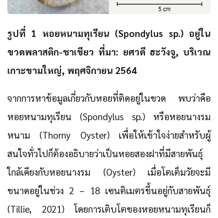
รูปที่ 1 หอยหนามทุเรียน (Spondylus sp.) อยู่ใน
ขวดพลาสติก-ชาเขียว ที่มา: ยศวดี ฮะวังจู, บริเวณ
เกาะขามใหญ่, พฤศจิกายน 2564
จากการหาข้อมูลเกี่ยวกับหอยที่ติดอยู่ในขวด พบว่าคือ
หอยหนามทุเรียน (Spondylus sp.) หรือหอยนางรม
หนาม (Thorny Oyster) เพื่อให้เข้าใจง่ายสำหรับผู้
สนใจทั่วไปก็ต้องอธิบายว่าเป็นหอยสองฝาที่มีสายพันธุ์
ใกล้เคียงกับหอยนางรม (Oyster) เมื่อโตเต็มวัยจะมี
ขนาดอยู่ในช่วง 2 – 18 เซนติเมตรขึ้นอยู่กับสายพันธุ์
(Tillie, 2021) โดยการเติบโตของหอยหนามทุเรียนก็