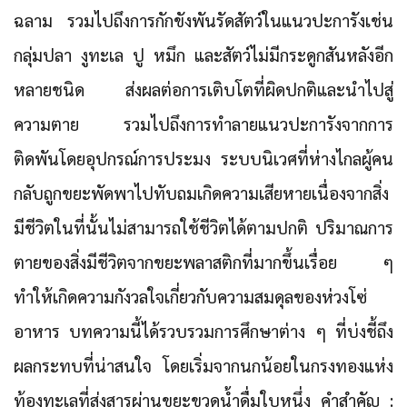
ฉลาม รวมไปถึงการกักขังพันรัดสัตว์ในแนวปะการังเช่น
กลุ่มปลา งูทะเล ปู หมึก และสัตว์ไม่มีกระดูกสันหลังอีก
หลายชนิด ส่งผลต่อการเติบโตที่ผิดปกติและนำไปสู่
ความตาย รวมไปถึงการทำลายแนวปะการังจากการ
ติดพันโดยอุปกรณ์การประมง ระบบนิเวศที่ห่างไกลผู้คน
กลับถูกขยะพัดพาไปทับถมเกิดความเสียหายเนื่องจากสิ่ง
มีชีวิตในที่นั้นไม่สามารถใช้ชีวิตได้ตามปกติ ปริมาณการ
ตายของสิ่งมีชีวิตจากขยะพลาสติกที่มากขึ้นเรื่อย ๆ
ทำให้เกิดความกังวลใจเกี่ยวกับความสมดุลของห่วงโซ่
อาหาร บทความนี้ได้รวบรวมการศึกษาต่าง ๆ ที่บ่งชี้ถึง
ผลกระทบที่น่าสนใจ โดยเริ่มจากนกน้อยในกรงทองแห่ง
ท้องทะเลที่ส่งสารผ่านขยะขวดน้ำดื่มใบหนึ่ง คำสำคัญ :