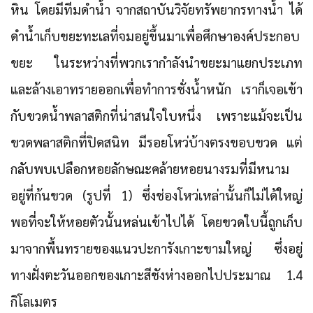
หิน โดยมีทีมดำน้ำ จากสถาบันวิจัยทรัพยากรทางน้ำ ได้
ดำน้ำเก็บขยะทะเลที่จมอยู่ขึ้นมาเพื่อศึกษาองค์ประกอบ
ขยะ ในระหว่างที่พวกเรากำลังนำขยะมาแยกประเภท
และล้างเอาทรายออกเพื่อทำการชั่งน้ำหนัก เราก็เจอเข้า
กับขวดน้ำพลาสติกที่น่าสนใจใบหนึ่ง เพราะแม้จะเป็น
ขวดพลาสติกที่ปิดสนิท มีรอยโหว่บ้างตรงขอบขวด แต่
กลับพบเปลือกหอยลักษณะคล้ายหอยนางรมที่มีหนาม
อยู่ที่ก้นขวด (รูปที่ 1) ซึ่งช่องโหว่เหล่านั้นก็ไม่ได้ใหญ่
พอที่จะให้หอยตัวนั้นหล่นเข้าไปได้ โดยขวดใบนี้ถูกเก็บ
มาจากพื้นทรายของแนวปะการังเกาะขามใหญ่ ซึ่งอยู่
ทางฝั่งตะวันออกของเกาะสีชังห่างออกไปประมาณ 1.4
กิโลเมตร