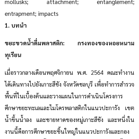
mollusks; attachment; entanglement;
entrapment; impacts
1. บทนำ
ขยะขวดน้ำดื่มพลาสติก: กรงทองของหอยหนาม
ทุเรียน
เมื่อราวกลางเดือนพฤศจิกายน พ.ศ. 2564 คณะทำงาน
ได้เดินทางไปยังเกาะสีชัง จังหวัดชลบุรี เพื่อทำการสำรวจ
พื้นที่ในเบื้องต้นและวางแผนในการดำเนินโครงการ
ศึกษาขยะทะเลและไมโครพลาสติกในแนวปะการัง เขต
น้ำขึ้นน้ำลง และชายหาดของหมู่เกาะสีชัง และหนึ่งใน
งานนี้คือการศึกษาขยะชิ้นใหญ่ในแนวปะการังและกอง