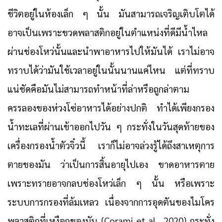
ชีวิตอยู่ในห้องเล็ก ๆ นั้น มันสามารถเจริญเติบโตได้
อาจเป็นเพราะขวดพลาสติกอยู่ในตำแหน่งที่ดีมีน้ำไหล
ผ่านช่องโหว่นั้นและนำพาอาหารไปให้มันได้ เราไม่อาจ
ทราบได้ว่ามันใช้เวลาอยู่ในนั้นนานแค่ไหน แต่ที่ทราบ
แน่ชัดคือมันไม่สามารถทำหน้าที่ล่าหรือถูกล่าตาม
ครรลองของห่วงโซ่อาหารได้อย่างปกติ ทำได้เพียงกรอง
น้ำทะเลที่ผ่านเข้าออกไปวัน ๆ กระทั่งในวันสุดท้ายของ
เครื่องกรองน้ำตัวจิ๋วนี้ เราก็ไม่อาจล่วงรู้ได้ถึงสาเหตุการ
ตายของมัน ว่าเป็นการสิ้นอายุไปเอง ขาดอาหารตาย
เพราะทรายอาจกลบช่องโหว่เล็ก ๆ นั้น หรือเพราะ
ระบบการกรองที่ล้มเหลว เนื่องจากการอุดตันของไมโคร
พลาสติกที่เหงือกของมัน (Corami et al., 2020) กระทั่ง