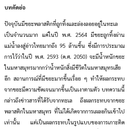
บทคัดย่อ
ปัจจุบันมีขยะพลาสติกที่ถูกทิ้งและล่องลอยอยู่ในทะเล
เป็นจำนวนมาก แค่ในปี พ.ศ. 2564 มีขยะถูกทิ้งผ่าน
แม่น้ำลงสู่อ่าวไทยมากถึง 95 ล้านชิ้น ซึ่งมีการประมาณ
การไว้ว่าในปี พ.ศ. 2593 (ค.ศ. 2050) จะมีน้ำหนักขยะ
ในมหาสมุทรมากกว่าน้ำหนักสิ่งมีชีวิตในมหาสมุทรเสีย
อีก สถานการณ์ที่มีขยะมากขึ้นเรื่อย ๆ ทำให้ผลกระทบ
จากขยะมีความชัดเจนมากขึ้นเป็นเงาตามตัว บทความนี้
กล่าวถึงข่าวสารที่ได้รับจากทะเล ถึงผลกระทบจากขยะ
พลาสติกในมหาสมุทร ที่ไม่ได้เกิดจากการเผลอกินเข้าไป
เท่านั้น แต่เป็นผลกระทบในรูปแบบของการเกาะติด