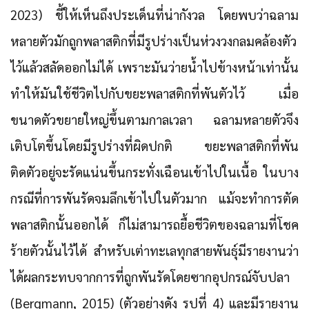
2023) ชี้ให้เห็นถึงประเด็นที่น่ากังวล โดยพบว่าฉลาม
หลายตัวมักถูกพลาสติกที่มีรูปร่างเป็นห่วงวงกลมคล้องตัว
ไว้แล้วสลัดออกไม่ได้ เพราะมันว่ายน้ำไปข้างหน้าเท่านั้น
ทำให้มันใช้ชีวิตไปกับขยะพลาสติกที่พันตัวไว้ เมื่อ
ขนาดตัวขยายใหญ่ขึ้นตามกาลเวลา ฉลามหลายตัวจึง
เติบโตขึ้นโดยมีรูปร่างที่ผิดปกติ ขยะพลาสติกที่พัน
ติดตัวอยู่จะรัดแน่นขึ้นกระทั่งเฉือนเข้าไปในเนื้อ ในบาง
กรณีที่การพันรัดจมลึกเข้าไปในตัวมาก แม้จะทำการตัด
พลาสติกนั้นออกได้ ก็ไม่สามารถยื้อชีวิตของฉลามที่โชค
ร้ายตัวนั้นไว้ได้ สำหรับเต่าทะเลทุกสายพันธุ์มีรายงานว่า
ได้ผลกระทบจากการที่ถูกพันรัดโดยซากอุปกรณ์จับปลา
(Bergmann, 2015) (ตัวอย่างดัง รูปที่ 4) และมีรายงาน