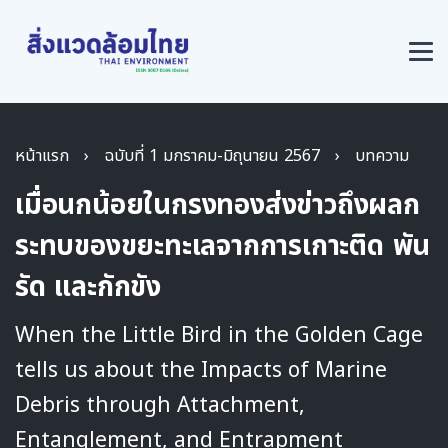
หน้าแรก
›
ฉบับที่ 1 มกราคม-มิถุนายน 2567
›
บทความ
เมื่อนกน้อยในกรงทองส่งข่าวถึงผลก
ระทบของขยะทะเลจากการเกาะติด พัน
รัด และกักขัง
When the Little Bird in the Golden Cage
tells us about the Impacts of Marine
Debris through Attachment,
Entanglement, and Entrapment