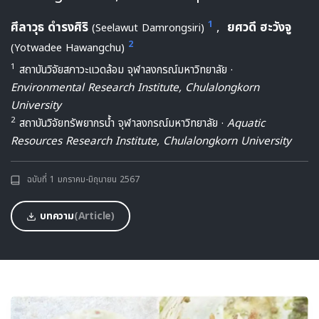
1
ศีลาวุธ ดำรงศิริ
,
ยศวดี ฮะวังจู
(Seelawut Damrongsiri)
2
(Yotwadee Hawangchu)
1
สถาบันวิจัยสภาวะแวดล้อม จุฬาลงกรณ์มหาวิทยาลัย ·
Environmental Research Institute, Chulalongkorn
University
2
สถาบันวิจัยทรัพยากรน้ำ จุฬาลงกรณ์มหาวิทยาลัย ·
Aquatic
Resources Research Institute, Chulalongkorn University
ฉบับที่ 1 มกราคม-มิถุนายน 2567
บทความ
(Article)