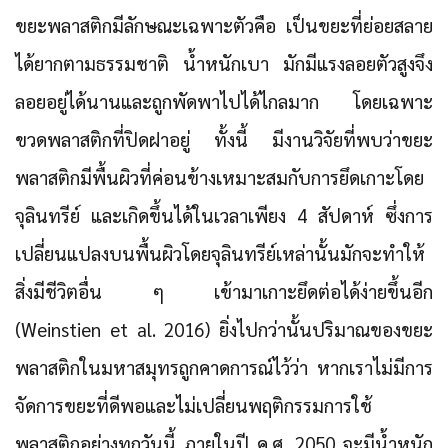
ขยะพลาสติกมีลักษณะเฉพาะตัวคือ เป็นขยะที่ย่อยสลาย
ได้ยากตามธรรมชาติ น้ำหนักเบา มักมีแรงลอยตัวสูงจึง
ลอยอยู่ได้นานและถูกพัดพาไปได้ไกลมาก โดยเฉพาะ
ขวดพลาสติกที่ปิดฝาอยู่ ทั้งนี้ มีงานวิจัยที่พบว่าขยะ
พลาสติกมีพื้นผิวที่ค่อนข้างเหมาะสมกับการยึดเกาะโดย
จุลินทรีย์ และเกิดขึ้นได้ในเวลาเพียง 4 สัปดาห์ ซึ่งการ
เปลี่ยนแปลงบนพื้นผิวโดยจุลินทรีย์เหล่านั้นมักจะทำให้
สิ่งมีชีวิตอื่น ๆ เข้ามาเกาะยึดต่อได้ง่ายขึ้นอีก
(Weinstien et al. 2016) ยิ่งไปกว่านั้นปริมาณของขยะ
พลาสติกในมหาสมุทรถูกคาดการณ์ไว้ว่า หากเราไม่มีการ
จัดการขยะที่ดีพอและไม่เปลี่ยนพฤติกรรมการใช้
พลาสติกอย่างทุกวันนี้ ภายในปี ค.ศ. 2050 จะมีน้ำหนัก