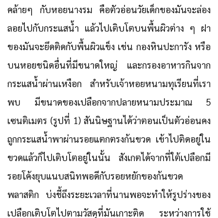
คล้ายๆ กับหอยนางรม คือตัวอ่อนวัยเด็กของมันจะล่อง
ลอยไปกับกระแสน้ำ แล้วไปเติบโตบนพื้นผิวต่าง ๆ ฝา
ของมันจะยึดติดกับพื้นผิวแข็ง เช่น กองหินปะการัง หรือ
บนหอยชนิดอื่นที่มีขนาดใหญ่ และกรองอาหารกินจาก
กระแสน้ำผ่านเหงือก สำหรับเจ้าหอยหนามทุเรียนที่เรา
พบ มีขนาดของเปลือกจากปลายหนามประมาณ 5
เซนติเมตร (รูปที่ 1) สันนิษฐานได้ว่าตอนเป็นตัวอ่อนคง
ถูกกระแสน้ำพาผ่านรอยแตกตรงก้นขวด เข้าไปติดอยู่ใน
ขวดแล้วก็ไปเติบโตอยู่ในนั้น สังเกตได้จากที่ใต้เปลือกมี
รอยโค้งยุบแนบสนิทพอดีกับรอยหยักของก้นขวด
พลาสติก บ่งชี้ถึงระยะเวลาที่นานพอจะทำให้รูปร่างของ
เปลือกเติบโตไปตามวัสดุที่มันเกาะติด ระหว่างการใช้