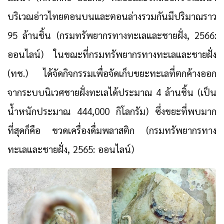
บริเวณอ่าวไทยตอนบนและตอนล่างรวมกันมีปริมาณราว
95 ล้านชิ้น (กรมทรัพยากรทางทะเลและชายฝั่ง, 2566:
ออนไลน์) ในขณะที่กรมทรัพยากรทางทะเลและชายฝั่ง
(ทช.) ได้จัดกิจกรรมเพื่อจัดเก็บขยะทะเลที่ตกค้างออก
จากระบบนิเวศชายฝั่งทะเลได้ประมาณ 4 ล้านชิ้น (เป็น
น้ำหนักประมาณ 444,000 กิโลกรัม) ซึ่งขยะที่พบมาก
ที่สุดก็คือ ขวดเครื่องดื่มพลาสติก (กรมทรัพยากรทาง
ทะเลและชายฝั่ง, 2565: ออนไลน์)