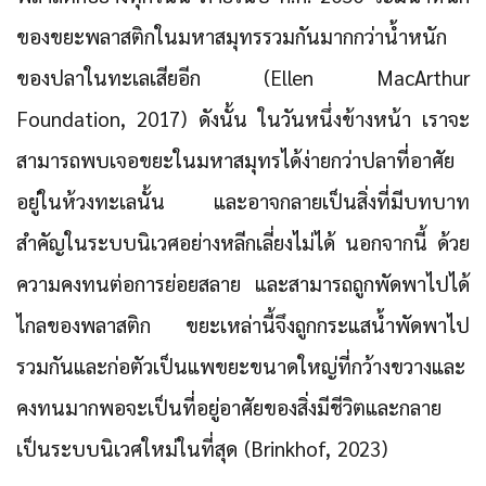
ของขยะพลาสติกในมหาสมุทรรวมกันมากกว่าน้ำหนัก
ของปลาในทะเลเสียอีก (Ellen MacArthur
Foundation, 2017) ดังนั้น ในวันหนึ่งข้างหน้า เราจะ
สามารถพบเจอขยะในมหาสมุทรได้ง่ายกว่าปลาที่อาศัย
อยู่ในห้วงทะเลนั้น และอาจกลายเป็นสิ่งที่มีบทบาท
สำคัญในระบบนิเวศอย่างหลีกเลี่ยงไม่ได้ นอกจากนี้ ด้วย
ความคงทนต่อการย่อยสลาย และสามารถถูกพัดพาไปได้
ไกลของพลาสติก ขยะเหล่านี้จึงถูกกระแสน้ำพัดพาไป
รวมกันและก่อตัวเป็นแพขยะขนาดใหญ่ที่กว้างขวางและ
คงทนมากพอจะเป็นที่อยู่อาศัยของสิ่งมีชีวิตและกลาย
เป็นระบบนิเวศใหม่ในที่สุด (Brinkhof, 2023)