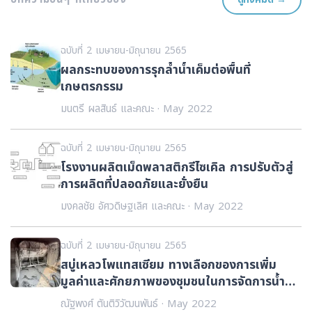
ฉบับที่ 2 เมษายน-มิถุนายน 2565
ผลกระทบของการรุกล้ำน้ำเค็มต่อพื้นที่
เกษตรกรรม
มนตรี ผลสินธ์ และคณะ · May 2022
ฉบับที่ 2 เมษายน-มิถุนายน 2565
โรงงานผลิตเม็ดพลาสติกรีไซเคิล การปรับตัวสู่
การผลิตที่ปลอดภัยและยั่งยืน
มงคลชัย อัศวดิษฐเลิศ และคณะ · May 2022
ฉบับที่ 2 เมษายน-มิถุนายน 2565
สบู่เหลวโพแทสเซียม ทางเลือกของการเพิ่ม
มูลค่าและศักยภาพของชุมชนในการจัดการน้ำมัน
พืชใช้แล้วได้ด้วยตัวเอง - การทดสอบใช้เป็นสาร
ณัฐพงศ์ ตันติวิวัฒนพันธ์ · May 2022