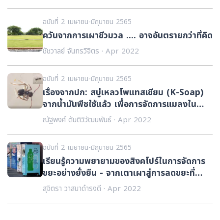
ทำความสะอาดพื้นและรถเก็บขยะ
ฉบับที่ 2 เมษายน-มิถุนายน 2565
ควันจากการเผาชีวมวล .... อาจอันตรายกว่าที่คิด
ชัชวาลย์ จันทรวิจิตร · Apr 2022
ฉบับที่ 2 เมษายน-มิถุนายน 2565
เรื่องจากปก: สบู่เหลวโพแทสเซียม (K-Soap)
จากน้ำมันพืชใช้แล้ว เพื่อการจัดการแมลงใน
แปลงเกษตรอินทรีย์
ณัฐพงศ์ ตันติวิวัฒนพันธ์ · Apr 2022
ฉบับที่ 2 เมษายน-มิถุนายน 2565
เรียนรู้ความพยายามของสิงคโปร์ในการจัดการ
ขยะอย่างยั่งยืน - จากเตาเผาสู่การลดขยะที่
ต้นทาง
สุจิตรา วาสนาดำรงดี · Apr 2022