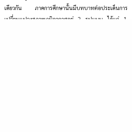
เดียวกัน ภาคการศึกษานั้นมีบทบาทต่อประเด็นการ
เปลี่ยนแปลงสภาพภูมิอากาศอยู่ 2 รูปแบบ ได้แก่ 1.
บทบาทส่งเสริมการให้ความรู้ในกิจกรรมการเรียนการ
สอนในเรื่องของ Climate Change ซึ่งอาจจะสอดแทรก
ไว้ในวิชาต่าง ๆ เช่น วิชาความยั่งยืน เมืองคาร์บอนต่ำ
การประเมินการปล่อยก๊าซเรือนกระจก เป็นต้น และ 2.
บทบาทด้านงานวิจัย มีหลากหลายด้านซึ่งงานวิจัยด้าน
การเปลี่ยนแปลงสภาพภูมิอากาศนั้นมีเพิ่มขึ้นมากตลอด
20 ปีที่ผ่านมา (ตั้งแต่ปี ค.ศ. 1991 - 2019)
(4) การมีส่วนร่วมของภาคประชาชนต่อมาตรการการลด
ปริมาณก๊าซเรือนกระจก